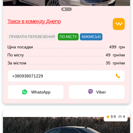
Такси в коменду Днепр
ПРИВАТНІ ПЕРЕВЕЗЕННЯ
ПО МІСТУ
МІЖМІСЬКІ
Ціна посадки
499 грн
По місту
49 грн/км
За містом
35 грн/км
+380938071229
WhatsApp
Viber
9.9
4