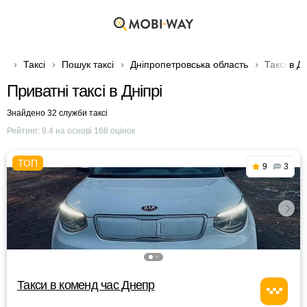
Таксі
Пошук таксі
Дніпропетровська область
Таксі в Дн
Приватні таксі в Дніпрі
Знайдено 32 служби таксі
Рейтинг:
9.4
на основі
168
оцінок
9
3
Такси в коменд час Днепр