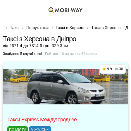
Таксі
Пошук таксі
Таксі в Херсоні
Таксі з Херсона в Дн
Таксі з Херсона в Дніпро
від 2671.4 до 7314.6 грн
,
329.3 км
Знайдено 5 служб таксі
Рейтинг:
10
на основі
64
оцінок
9.9
30
Такси Express Междугороднее
ПО МІСТУ
МІЖМІСЬКІ