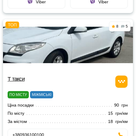
Viber
Viber
8
5
Т такси
ПО МІСТУ
МІЖМІСЬКІ
Ціна посадки
90 грн
По місту
15 грн/км
За містом
18 грн/км
+380936100100