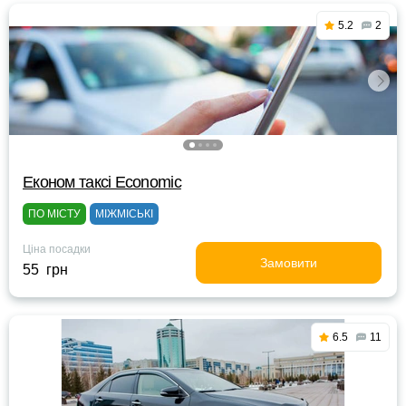
5.2
2
Eконом таксі Economic
ПО МІСТУ
МІЖМІСЬКІ
Ціна посадки
Замовити
55 грн
6.5
11