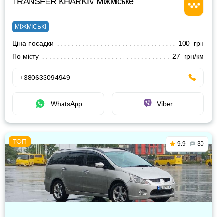
TRANSFER KHARKIV Міжміське
МІЖМІСЬКІ
Ціна посадки
100 грн
По місту
27 грн/км
+380633094949
WhatsApp
Viber
9.9
30