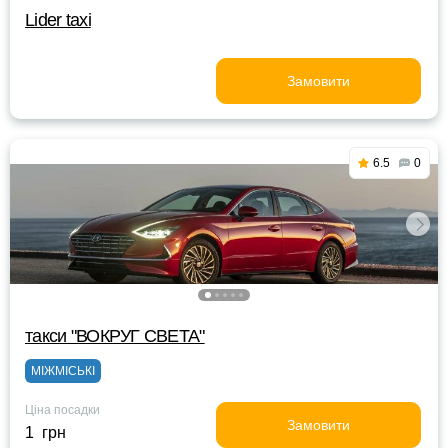
Lider taxi
Замовити
6.5
0
такси "ВОКРУГ СВЕТА"
МІЖМІСЬКІ
Ціна посадки
Замовити
1 грн