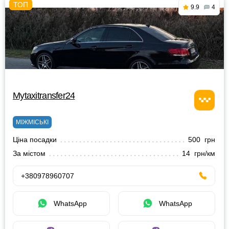
9.9
4
Mytaxitransfer24
МІЖМІСЬКІ
Ціна посадки
500 грн
За містом
14 грн/км
+380978960707
WhatsApp
WhatsApp