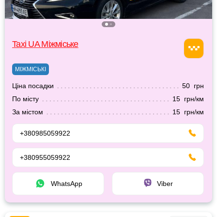
Taxi UA Міжміське
МІЖМІСЬКІ
Ціна посадки
50 грн
По місту
15 грн/км
За містом
15 грн/км
+380985059922
+380955059922
WhatsApp
Viber