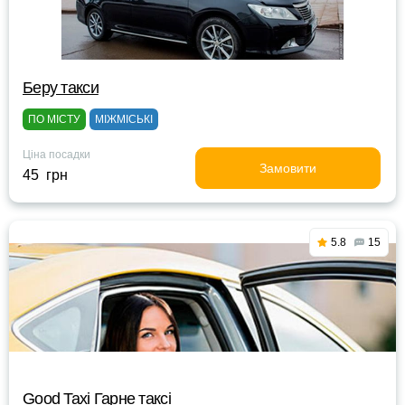
Беру такси
ПО МІСТУ
МІЖМІСЬКІ
Ціна посадки
Замовити
45 грн
5.8
15
Good Taxi Гарне таксi