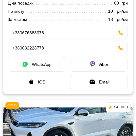
Ціна посадки
60 грн
По місту
10 грн/км
За містом
18 грн/км
+380676388678
+380632228778
WhatsApp
Viber
IOS
Email
7.4
0