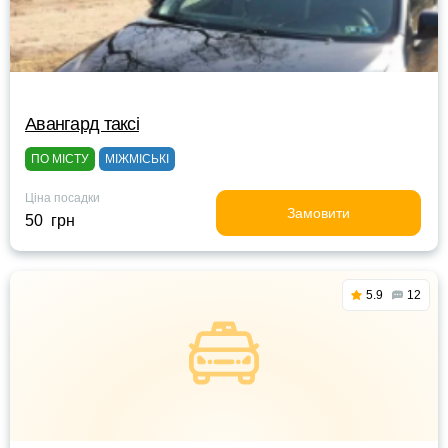
Авангард таксі
ПО МІСТУ
МІЖМІСЬКІ
Ціна посадки
Замовити
50 грн
5.9
12