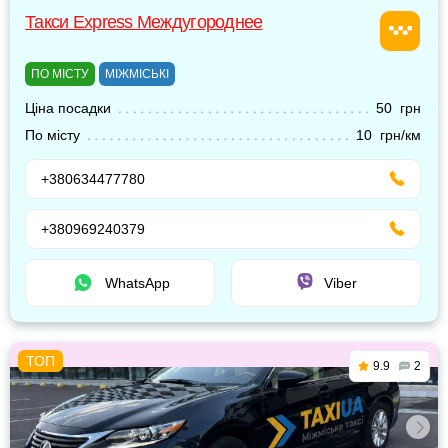
Такси Express Междугороднее
ПО МІСТУ
МІЖМІСЬКІ
Ціна посадки
50 грн
По місту
10 грн/км
+380634477780
+380969240379
WhatsApp
Viber
9.9
2