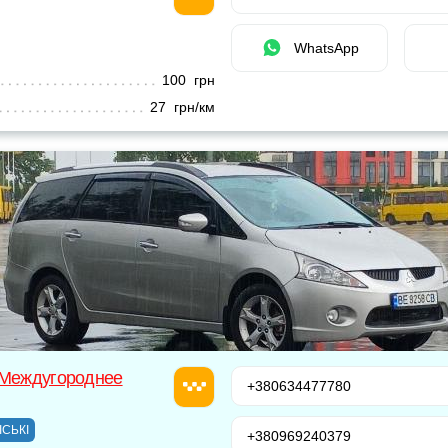
WhatsApp
100 грн
27 грн/км
 Междугороднее
+380634477780
ІСЬКІ
+380969240379