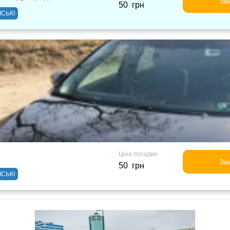
За
50 грн
ІСЬКІ
Ціна посадки
За
50 грн
ІСЬКІ