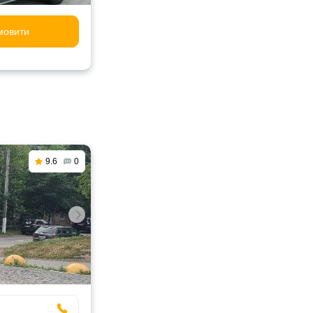
мовити
9.6
0