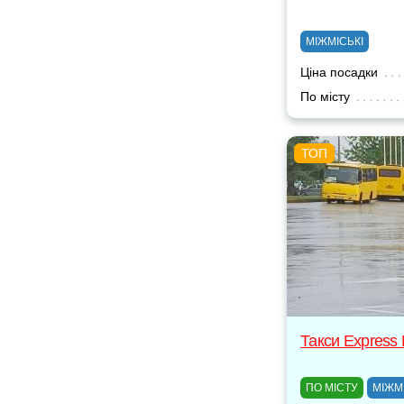
МІЖМІСЬКІ
Ціна посадки
По місту
Такси Express
ПО МІСТУ
МІЖМ