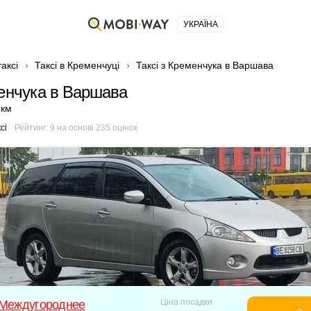
УКРАЇНА
аксі
Таксі в Кременчуці
Таксі з Кременчука в Варшава
менчука в Варшава
 км
сі
Рейтинг:
9
на основі
235
оцінок
Ціна посадки
 Междугороднее