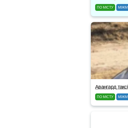
ПО МІСТУ
МІЖМ
Авангард таксі
ПО МІСТУ
МІЖМ