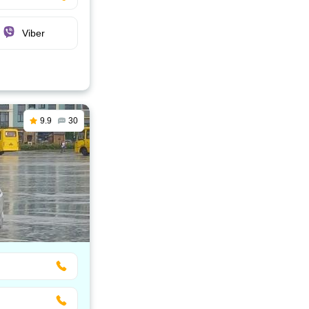
Viber
9.9
30