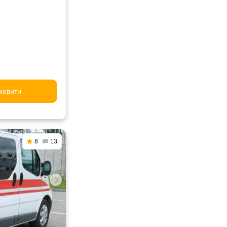
мовити
8
13