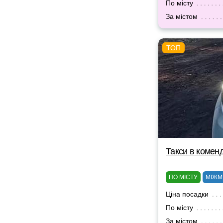
По місту
За містом
Такси в комен
ПО МІСТУ
МІЖМ
Ціна посадки
По місту
За містом