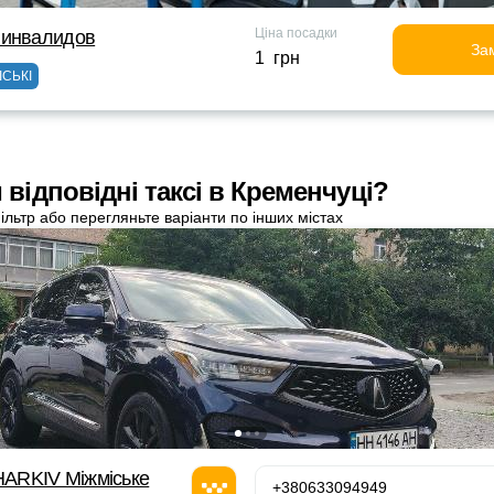
Ціна посадки
 инвалидов
За
1 грн
ІСЬКІ
відповідні таксі в Кременчуці?
ільтр або перегляньте варіанти по інших містах
ARKIV Міжміське
+380633094949