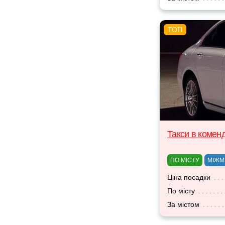
Такси в комен
ПО МІСТУ
МІЖМ
Ціна посадки
По місту
За містом