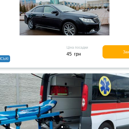
Ціна посадки
За
45 грн
ІСЬКІ