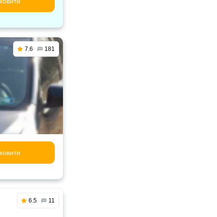
мовити
7.6
181
мовити
6.5
11