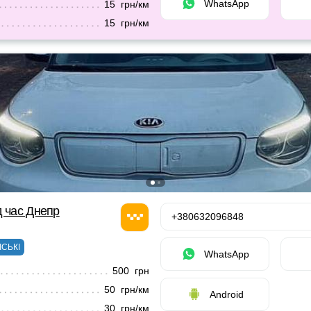
WhatsApp
15 грн/км
15 грн/км
д час Днепр
+380632096848
ІСЬКІ
WhatsApp
500 грн
50 грн/км
Android
30 грн/км