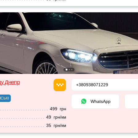
ду Днепр
+380938071229
ІСЬКІ
WhatsApp
499 грн
49 грн/км
35 грн/км