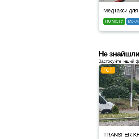
МедТакси для
ПО МІСТУ
МІЖМ
Не знайшли 
Застосуйте інший ф
TRANSFER KH