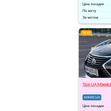
Ціна посадки
По місту
За містом
Taxi UA Міжміс
МІЖМІСЬКІ
Ціна посадки