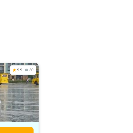
9.9
30