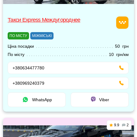
Такси Express Междугороднее
ПО МІСТУ
МІЖМІСЬКІ
Ціна посадки
50 грн
По місту
10 грн/км
+380634477780
+380969240379
WhatsApp
Viber
9.9
2