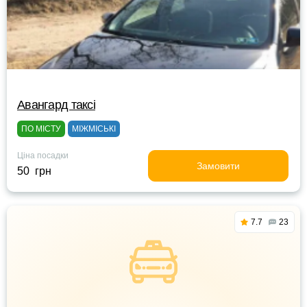
Авангард таксі
ПО МІСТУ
МІЖМІСЬКІ
Ціна посадки
Замовити
50 грн
7.7
23