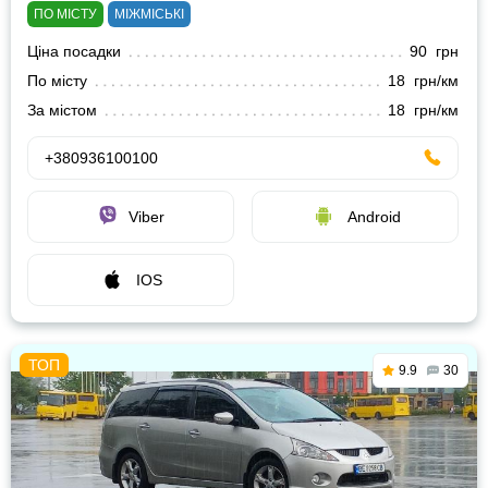
ПО МІСТУ
МІЖМІСЬКІ
Ціна посадки
90 грн
По місту
18 грн/км
За містом
18 грн/км
+380936100100
Viber
Android
IOS
9.9
30