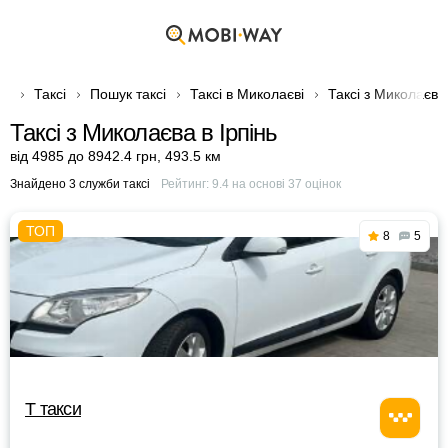
Таксі
Пошук таксі
Таксі в Миколаєві
Таксі з Миколаєва 
Таксі з Миколаєва в Ірпінь
від 4985 до 8942.4 грн
,
493.5 км
Знайдено 3 служби таксі
Рейтинг:
9.4
на основі
37
оцінок
8
5
Т такси