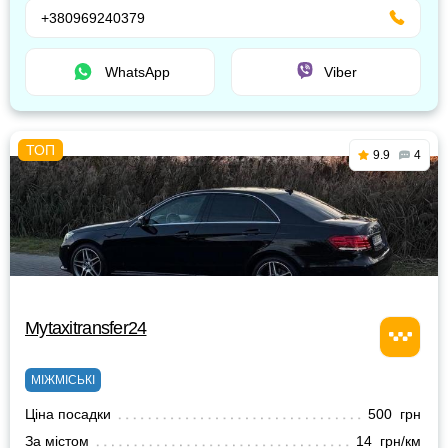
+380969240379
WhatsApp
Viber
9.9
4
Mytaxitransfer24
МІЖМІСЬКІ
Ціна посадки
500 грн
За містом
14 грн/км