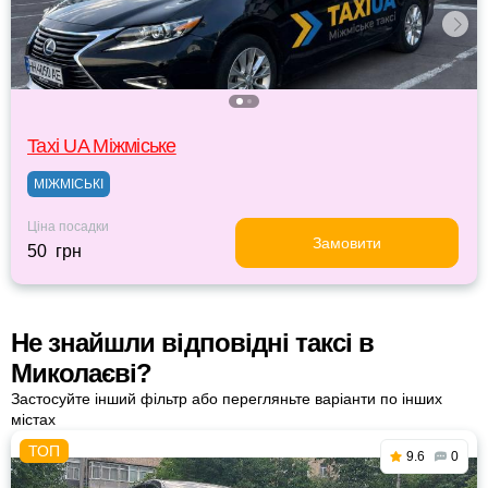
Taxi UA Міжміське
МІЖМІСЬКІ
Ціна посадки
Замовити
50 грн
Не знайшли відповідні таксі в
Миколаєві?
Застосуйте інший фільтр або перегляньте варіанти по інших
містах
9.6
0