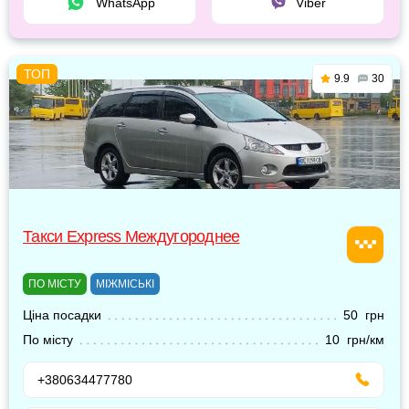
WhatsApp
Viber
9.9
30
Такси Express Междугороднее
ПО МІСТУ
МІЖМІСЬКІ
Ціна посадки
50 грн
По місту
10 грн/км
+380634477780