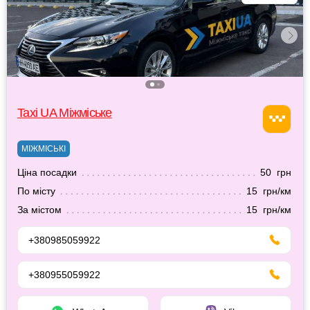
Taxi UA Міжміське
МІЖМІСЬКІ
Ціна посадки
50 грн
По місту
15 грн/км
За містом
15 грн/км
+380985059922
+380955059922