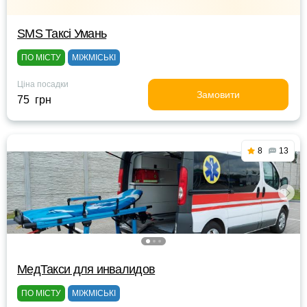
SMS Таксі Умань
ПО МІСТУ
МІЖМІСЬКІ
Ціна посадки
Замовити
75 грн
8
13
МедТакси для инвалидов
ПО МІСТУ
МІЖМІСЬКІ