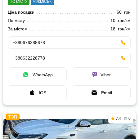
ПО МІСТУ
МІЖМІСЬКІ
Ціна посадки
60 грн
По місту
10 грн/км
За містом
18 грн/км
+380676388678
+380632228778
WhatsApp
Viber
IOS
Email
7.4
0