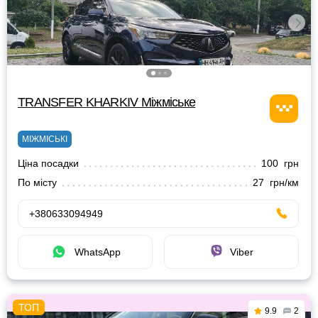
TRANSFER KHARKIV Міжміське
МІЖМІСЬКІ
Ціна посадки
100 грн
По місту
27 грн/км
+380633094949
WhatsApp
Viber
9.9
2