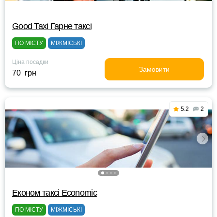
Good Taxi Гарне таксi
ПО МІСТУ
МІЖМІСЬКІ
Ціна посадки
Замовити
70 грн
5.2
2
Eконом таксі Economic
ПО МІСТУ
МІЖМІСЬКІ