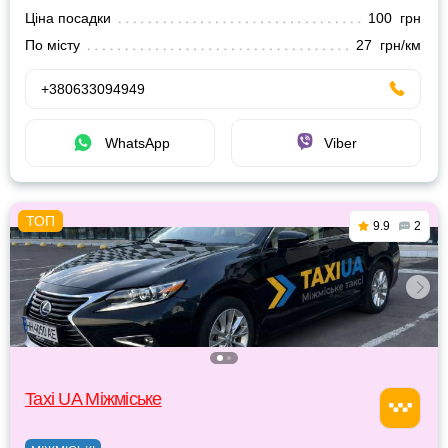
Ціна посадки
100 грн
По місту
27 грн/км
+380633094949
WhatsApp
Viber
9.9
2
Taxi UA Міжміське