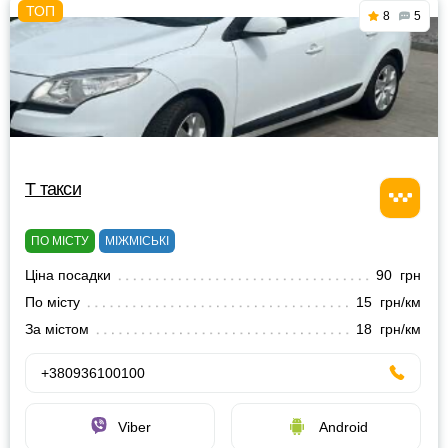
8
5
Т такси
ПО МІСТУ
МІЖМІСЬКІ
Ціна посадки
90 грн
По місту
15 грн/км
За містом
18 грн/км
+380936100100
Viber
Android