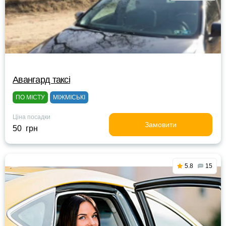
Авангард таксі
ПО МІСТУ
МІЖМІСЬКІ
Ціна посадки
Замовити
50 грн
5.8
15