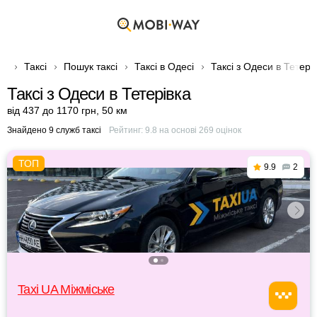
Таксі
Пошук таксі
Таксі в Одесі
Таксі з Одеси в Тетері
Таксі з Одеси в Тетерівка
від 437 до 1170 грн
,
50 км
Знайдено 9 служб таксі
Рейтинг:
9.8
на основі
269
оцінок
9.9
2
Taxi UA Міжміське