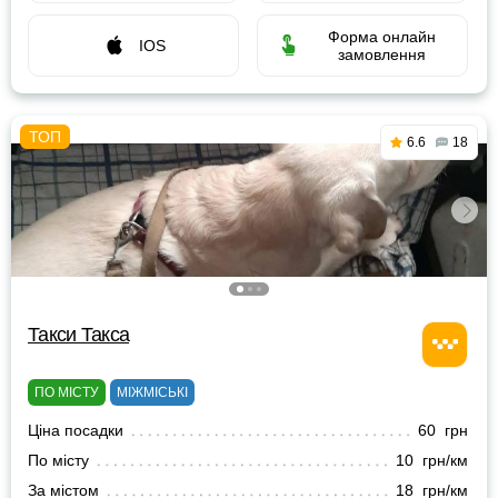
Форма онлайн
IOS
замовлення
6.6
18
Такси Такса
ПО МІСТУ
МІЖМІСЬКІ
Ціна посадки
60 грн
По місту
10 грн/км
За містом
18 грн/км