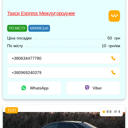
Такси Express Междугороднее
ПО МІСТУ
МІЖМІСЬКІ
Ціна посадки
50 грн
По місту
10 грн/км
+380634477780
+380969240379
WhatsApp
Viber
9.9
4