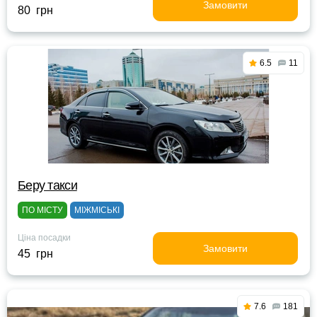
Замовити
80 грн
6.5
11
Беру такси
ПО МІСТУ
МІЖМІСЬКІ
Ціна посадки
Замовити
45 грн
7.6
181