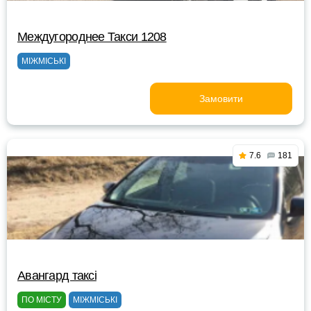
Междугороднее Такси 1208
МІЖМІСЬКІ
Замовити
7.6
181
Авангард таксі
ПО МІСТУ
МІЖМІСЬКІ