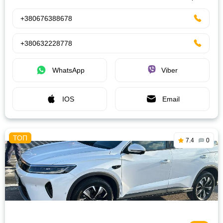
+380676388678
+380632228778
WhatsApp
Viber
IOS
Email
7.4
0