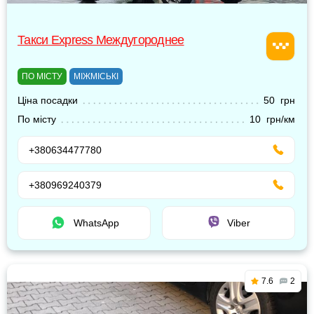
Такси Express Междугороднее
ПО МІСТУ
МІЖМІСЬКІ
Ціна посадки
50 грн
По місту
10 грн/км
+380634477780
+380969240379
WhatsApp
Viber
7.6
2