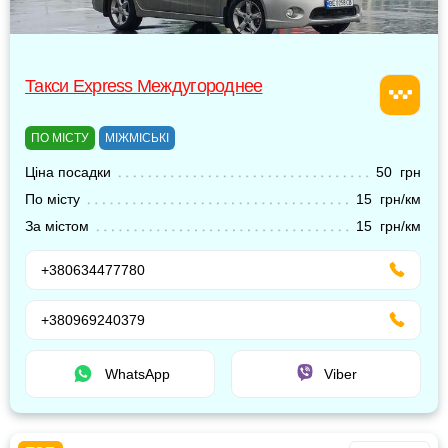
Такси Express Междугороднее
ПО МІСТУ
МІЖМІСЬКІ
Ціна посадки
50 грн
По місту
15 грн/км
За містом
15 грн/км
+380634477780
+380969240379
WhatsApp
Viber