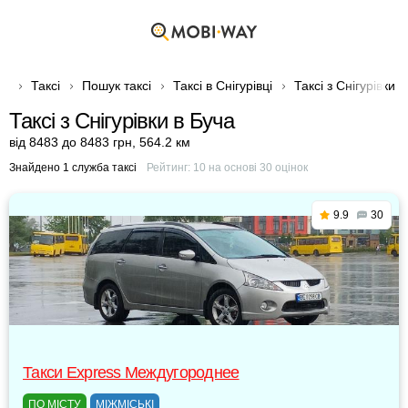
Таксі
Пошук таксі
Таксі в Снігурівці
Таксі з Снігурівки 
Таксі з Снігурівки в Буча
від 8483 до 8483 грн
,
564.2 км
Знайдено 1 служба таксі
Рейтинг:
10
на основі
30
оцінок
9.9
30
Такси Express Междугороднее
ПО МІСТУ
МІЖМІСЬКІ