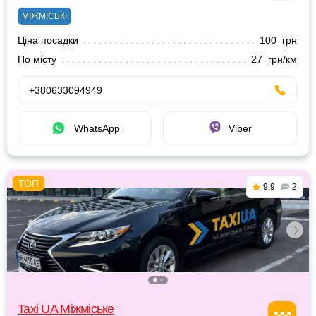
МІЖМІСЬКІ
Ціна посадки
100 грн
По місту
27 грн/км
+380633094949
WhatsApp
Viber
9.9
2
Taxi UA Міжміське