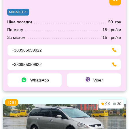
МІЖМІСЬКІ
Ціна посадки
50 грн
По місту
15 грн/км
За містом
15 грн/км
+380985059922
+380955059922
WhatsApp
Viber
9.9
30