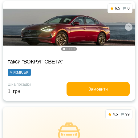
6.5
0
такси "ВОКРУГ СВЕТА"
МІЖМІСЬКІ
Ціна посадки
Замовити
1 грн
4.5
99