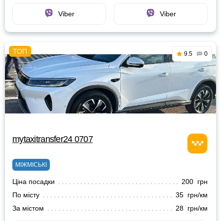
Viber
Viber
9.5
0
mytaxitransfer24 0707
МІЖМІСЬКІ
Ціна посадки
200 грн
По місту
35 грн/км
За містом
28 грн/км