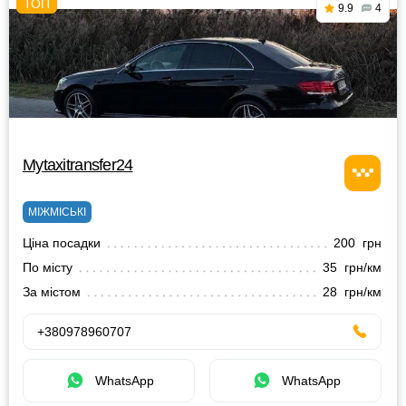
9.9
4
Mytaxitransfer24
МІЖМІСЬКІ
Ціна посадки
200 грн
По місту
35 грн/км
За містом
28 грн/км
+380978960707
WhatsApp
WhatsApp