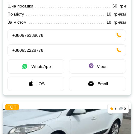
Ціна посадки
60 грн
По місту
10 грн/км
За містом
18 грн/км
+380676388678
+380632228778
WhatsApp
Viber
IOS
Email
8
5