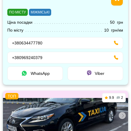
ПО МІСТУ
МІЖМІСЬКІ
Ціна посадки
50 грн
По місту
10 грн/км
+380634477780
+380969240379
WhatsApp
Viber
9.9
2