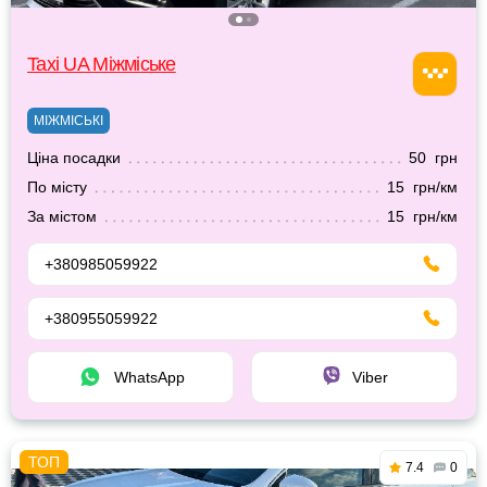
Taxi UA Міжміське
МІЖМІСЬКІ
Ціна посадки
50 грн
По місту
15 грн/км
За містом
15 грн/км
+380985059922
+380955059922
WhatsApp
Viber
7.4
0