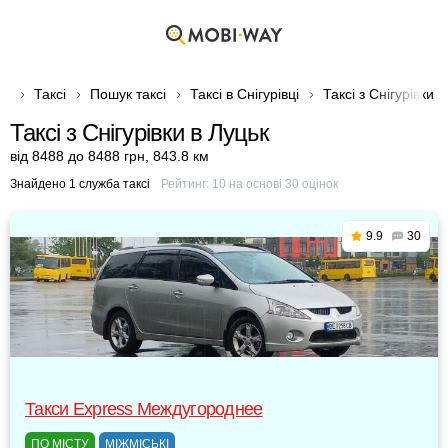
Таксі
Пошук таксі
Таксі в Снігурівці
Таксі з Снігурівки 
Таксі з Снігурівки в Луцьк
від 8488 до 8488 грн
,
843.8 км
Знайдено 1 служба таксі
Рейтинг:
10
на основі
30
оцінок
9.9
30
Такси Express Междугороднее
ПО МІСТУ
МІЖМІСЬКІ