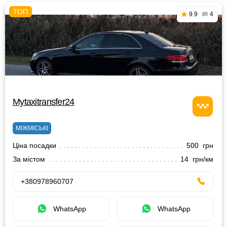
9.9
4
Mytaxitransfer24
МІЖМІСЬКІ
Ціна посадки
500 грн
За містом
14 грн/км
+380978960707
WhatsApp
WhatsApp