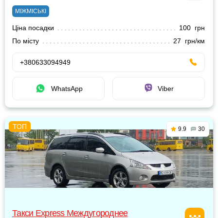
МІЖМІСЬКІ
Ціна посадки
100 грн
По місту
27 грн/км
+380633094949
WhatsApp
Viber
9.9
30
Такси Express Междугороднее