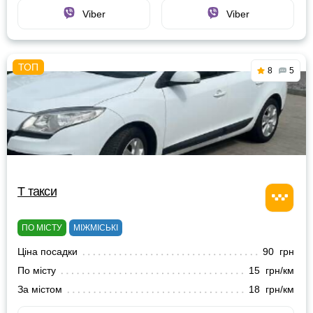
Viber
Viber
8
5
Т такси
ПО МІСТУ
МІЖМІСЬКІ
Ціна посадки
90 грн
По місту
15 грн/км
За містом
18 грн/км