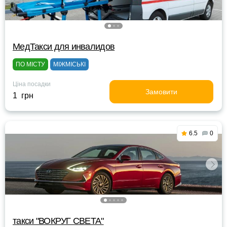
МедТакси для инвалидов
ПО МІСТУ
МІЖМІСЬКІ
Ціна посадки
Замовити
1 грн
6.5
0
такси "ВОКРУГ СВЕТА"