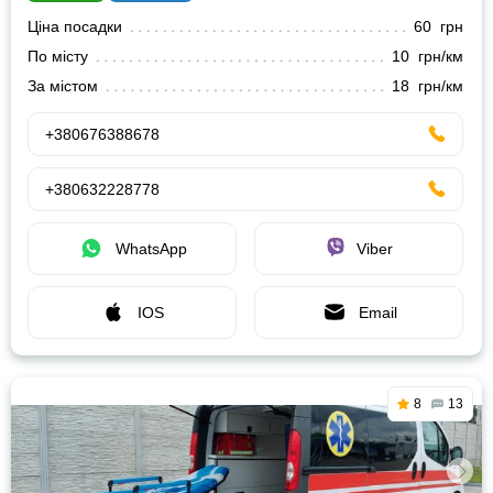
Ціна посадки
60 грн
По місту
10 грн/км
За містом
18 грн/км
+380676388678
+380632228778
WhatsApp
Viber
IOS
Email
8
13