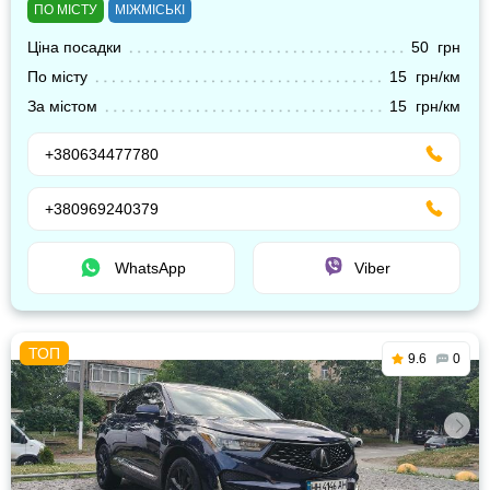
ПО МІСТУ
МІЖМІСЬКІ
Ціна посадки
50 грн
По місту
15 грн/км
За містом
15 грн/км
+380634477780
+380969240379
WhatsApp
Viber
9.6
0