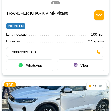
TRANSFER KHARKIV Міжміське
МІЖМІСЬКІ
Ціна посадки
100 грн
По місту
27 грн/км
+380633094949
WhatsApp
Viber
7.6
0