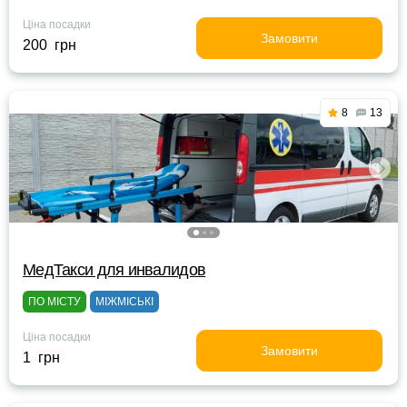
Ціна посадки
Замовити
200 грн
8
13
МедТакси для инвалидов
ПО МІСТУ
МІЖМІСЬКІ
Ціна посадки
Замовити
1 грн