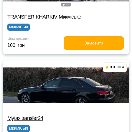
TRANSFER KHARKIV Міжміське
МІЖМІСЬКІ
Ціна посадки
Замовити
100 грн
9.9
4
Mytaxitransfer24
МІЖМІСЬКІ