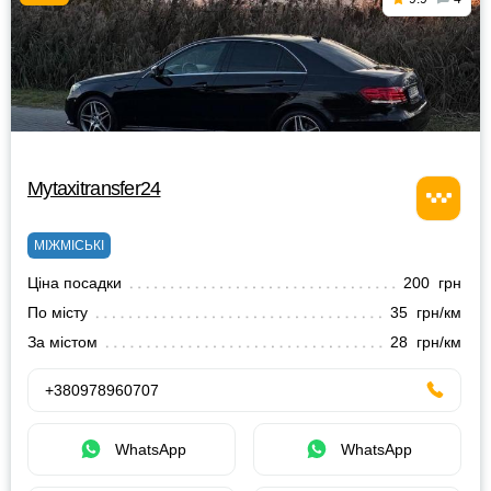
Mytaxitransfer24
МІЖМІСЬКІ
Ціна посадки
200 грн
По місту
35 грн/км
За містом
28 грн/км
+380978960707
WhatsApp
WhatsApp