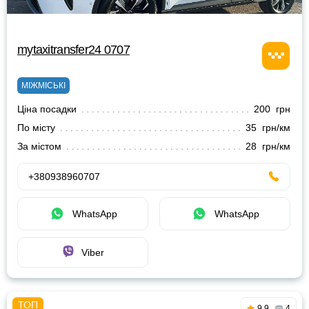
mytaxitransfer24 0707
МІЖМІСЬКІ
Ціна посадки
200 грн
По місту
35 грн/км
За містом
28 грн/км
+380938960707
WhatsApp
WhatsApp
Viber
9.9
4