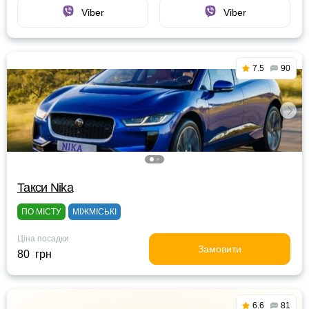
Viber
Viber
7.5
90
Такси Nika
ПО МІСТУ
МІЖМІСЬКІ
Ціна посадки
Замовити
80 грн
6.6
81