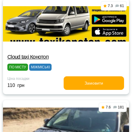
7.3
61
Cloud taxi Конотоп
ПО МІСТУ
МІЖМІСЬКІ
Ціна посадки
Замовити
110 грн
7.6
181