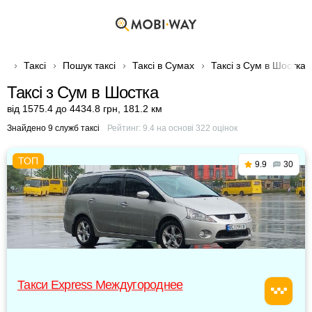
Таксі
Пошук таксі
Таксі в Сумах
Таксі з Сум в Шостка
Таксі з Сум в Шостка
від 1575.4 до 4434.8 грн
,
181.2 км
Знайдено 9 служб таксі
Рейтинг:
9.4
на основі
322
оцінок
9.9
30
Такси Express Междугороднее