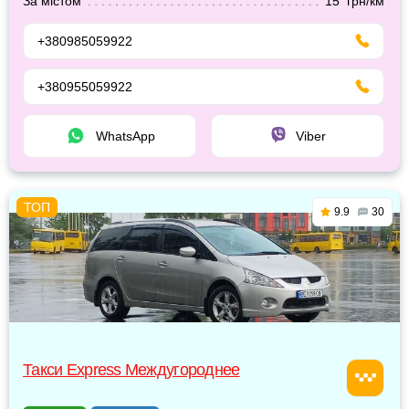
За містом
15 грн/км
+380985059922
+380955059922
WhatsApp
Viber
9.9
30
Такси Express Междугороднее