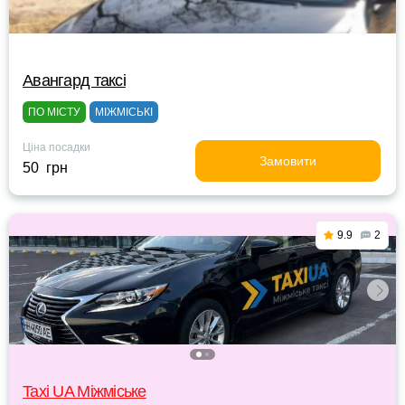
Авангард таксі
ПО МІСТУ
МІЖМІСЬКІ
Ціна посадки
Замовити
50 грн
9.9
2
Taxi UA Міжміське