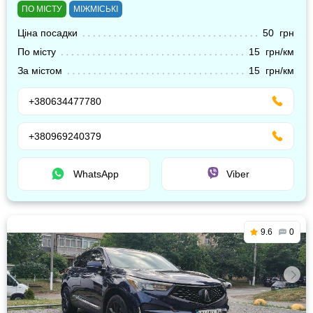
ПО МІСТУ
МІЖМІСЬКІ
Ціна посадки
50 грн
По місту
15 грн/км
За містом
15 грн/км
+380634477780
+380969240379
WhatsApp
Viber
9.6
0