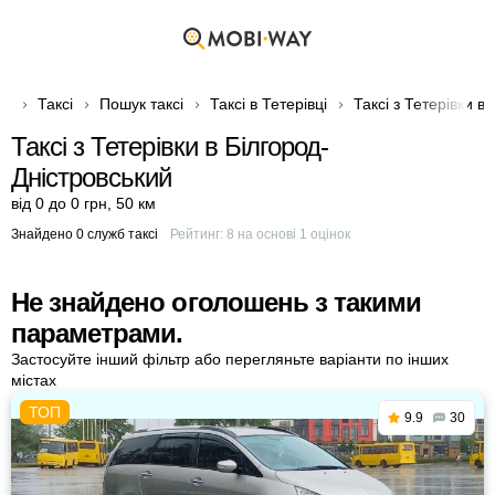
Таксі
Пошук таксі
Таксі в Тетерівці
Таксі з Тетерівки в
Таксі з Тетерівки в Білгород-
Дністровський
від 0 до 0 грн
,
50 км
Знайдено 0 служб таксі
Рейтинг:
8
на основі
1
оцінок
Не знайдено оголошень з такими
параметрами.
Застосуйте інший фільтр або перегляньте варіанти по інших
містах
9.9
30