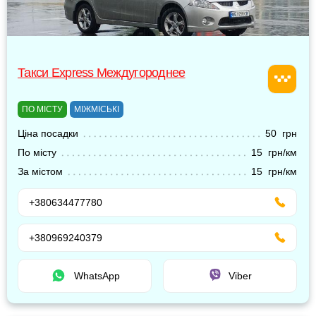
Такси Express Междугороднее
ПО МІСТУ
МІЖМІСЬКІ
Ціна посадки
50 грн
По місту
15 грн/км
За містом
15 грн/км
+380634477780
+380969240379
WhatsApp
Viber