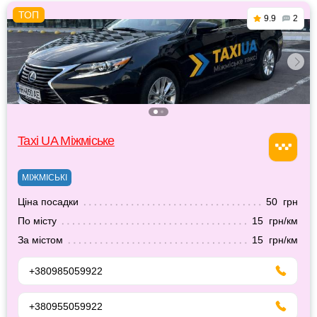
9.9
2
Taxi UA Міжміське
МІЖМІСЬКІ
Ціна посадки
50 грн
По місту
15 грн/км
За містом
15 грн/км
+380985059922
+380955059922