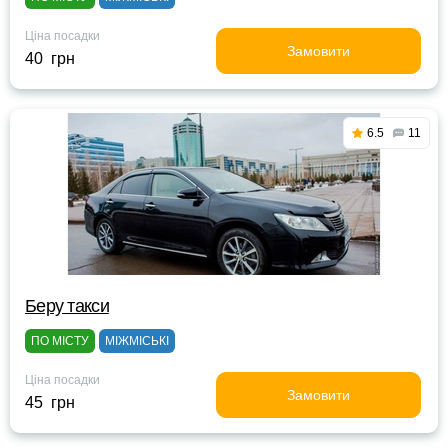
Ціна посадки
Замовити
40 грн
6.5
11
Беру такси
ПО МІСТУ
МІЖМІСЬКІ
Ціна посадки
Замовити
45 грн