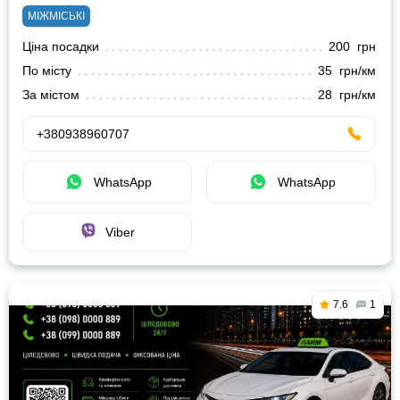
МІЖМІСЬКІ
Ціна посадки
200 грн
По місту
35 грн/км
За містом
28 грн/км
+380938960707
WhatsApp
WhatsApp
Viber
7.6
1