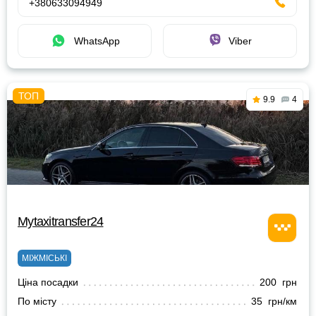
+380633094949
WhatsApp
Viber
9.9
4
Mytaxitransfer24
МІЖМІСЬКІ
Ціна посадки
200 грн
По місту
35 грн/км