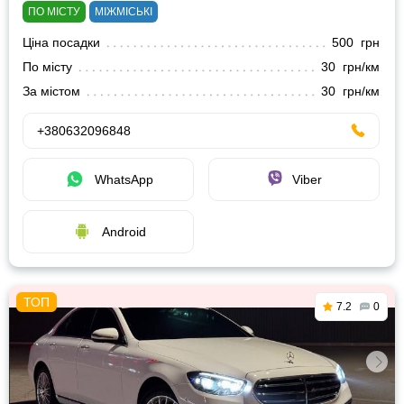
ПО МІСТУ
МІЖМІСЬКІ
Ціна посадки
500 грн
По місту
30 грн/км
За містом
30 грн/км
+380632096848
WhatsApp
Viber
Android
7.2
0