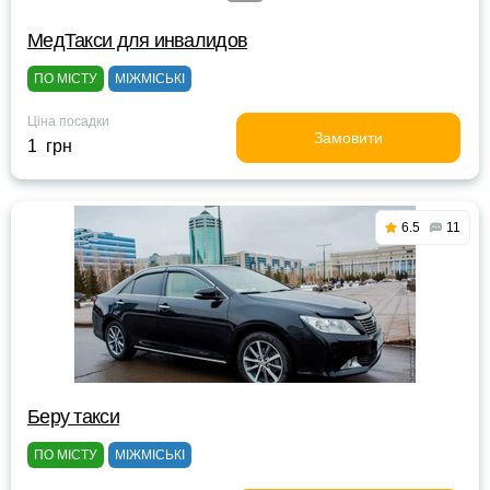
МедТакси для инвалидов
ПО МІСТУ
МІЖМІСЬКІ
Ціна посадки
Замовити
1 грн
6.5
11
Беру такси
ПО МІСТУ
МІЖМІСЬКІ