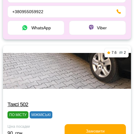
+380955059922
WhatsApp
Viber
7.6
2
Таксі 502
ПО МІСТУ
МІЖМІСЬКІ
Ціна посадки
Замовити
90 грн