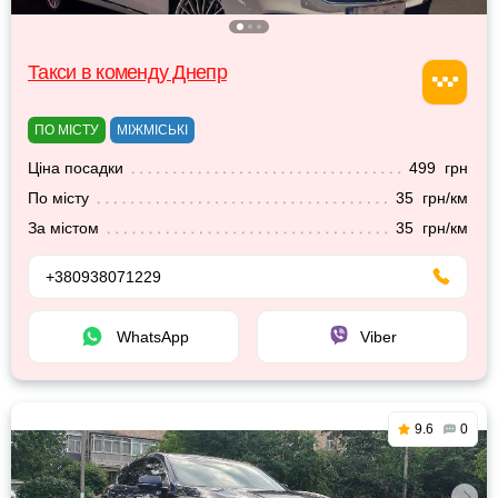
Такси в коменду Днепр
ПО МІСТУ
МІЖМІСЬКІ
Ціна посадки
499 грн
По місту
35 грн/км
За містом
35 грн/км
+380938071229
WhatsApp
Viber
9.6
0