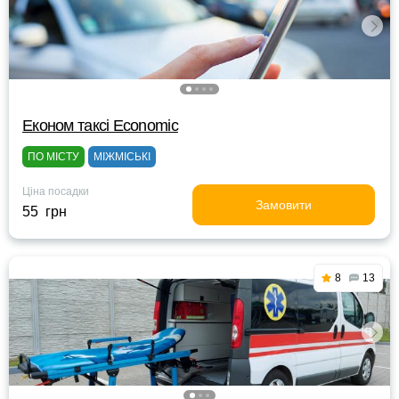
Eконом таксі Economic
ПО МІСТУ
МІЖМІСЬКІ
Ціна посадки
Замовити
55 грн
8
13