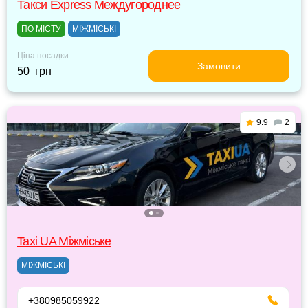
Такси Express Междугороднее
ПО МІСТУ
МІЖМІСЬКІ
Ціна посадки
Замовити
50 грн
9.9
2
Taxi UA Міжміське
МІЖМІСЬКІ
+380985059922