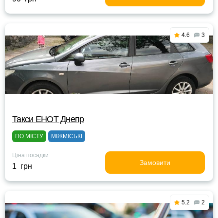
4.6
3
Такси ЕНОТ Днепр
ПО МІСТУ
МІЖМІСЬКІ
Ціна посадки
Замовити
1 грн
5.2
2