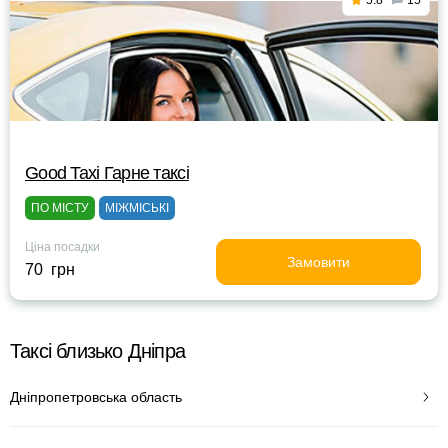
5.8
15
Good Taxi Гарне таксi
ПО МІСТУ
МІЖМІСЬКІ
Ціна посадки
Замовити
70 грн
Таксі близько Дніпра
Дніпропетровська область