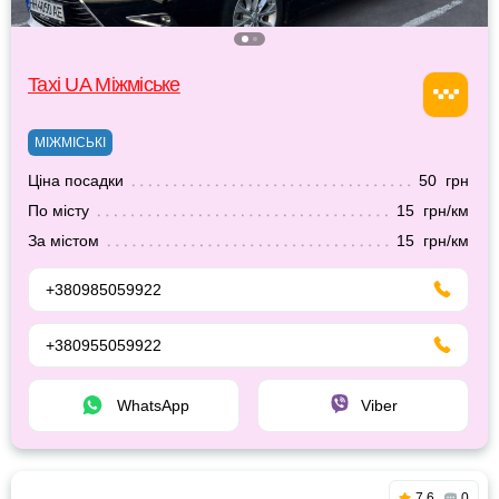
Taxi UA Міжміське
МІЖМІСЬКІ
Ціна посадки
50 грн
По місту
15 грн/км
За містом
15 грн/км
+380985059922
+380955059922
WhatsApp
Viber
7.6
0