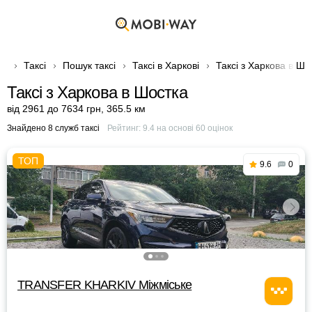
Таксі
Пошук таксі
Таксі в Харкові
Таксі з Харкова в Шо
Таксі з Харкова в Шостка
від 2961 до 7634 грн
,
365.5 км
Знайдено 8 служб таксі
Рейтинг:
9.4
на основі
60
оцінок
9.6
0
TRANSFER KHARKIV Міжміське