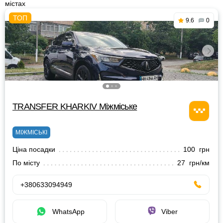
містах
9.6
0
TRANSFER KHARKIV Міжміське
МІЖМІСЬКІ
Ціна посадки
100 грн
По місту
27 грн/км
+380633094949
WhatsApp
Viber