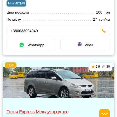
МІЖМІСЬКІ
Ціна посадки
100 грн
По місту
27 грн/км
+380633094949
WhatsApp
Viber
9.9
30
Такси Express Междугороднее