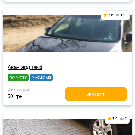
7.6
181
Авангард таксі
ПО МІСТУ
МІЖМІСЬКІ
Ціна посадки
Замовити
50 грн
7.6
2