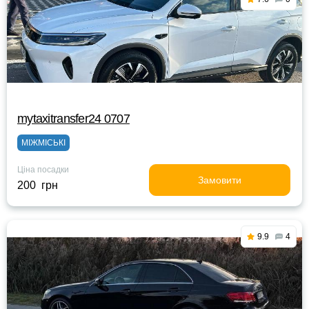
mytaxitransfer24 0707
МІЖМІСЬКІ
Ціна посадки
Замовити
200 грн
9.9
4