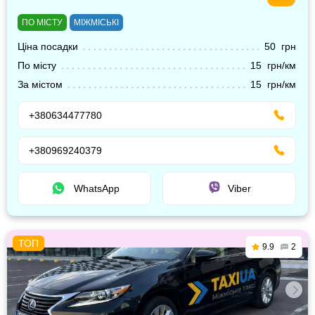
ПО МІСТУ
МІЖМІСЬКІ
Ціна посадки
50 грн
По місту
15 грн/км
За містом
15 грн/км
+380634477780
+380969240379
WhatsApp
Viber
9.9
2