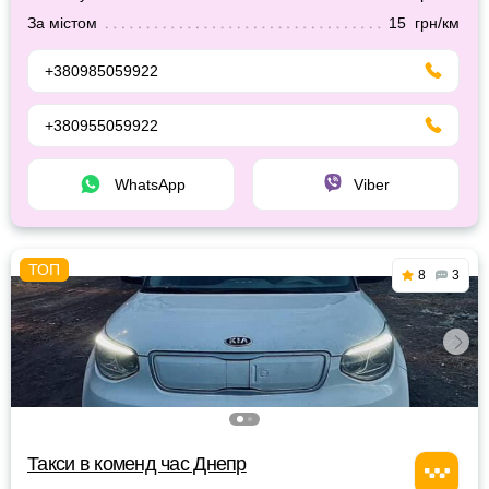
За містом
15 грн/км
+380985059922
+380955059922
WhatsApp
Viber
8
3
Такси в коменд час Днепр