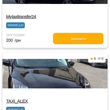
Mytaxitransfer24
МІЖМІСЬКІ
Ціна посадки
Замовити
200 грн
6
0
TAXI_ALEX
МІЖМІСЬКІ