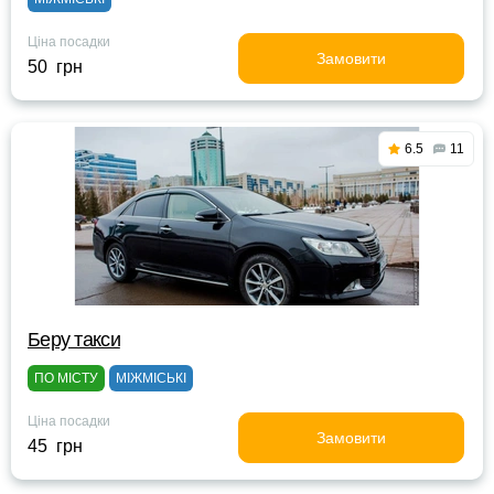
Ціна посадки
Замовити
50 грн
6.5
11
Беру такси
ПО МІСТУ
МІЖМІСЬКІ
Ціна посадки
Замовити
45 грн