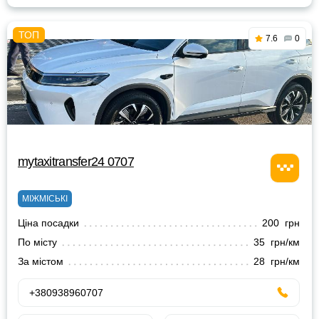
7.6
0
mytaxitransfer24 0707
МІЖМІСЬКІ
Ціна посадки
200 грн
По місту
35 грн/км
За містом
28 грн/км
+380938960707