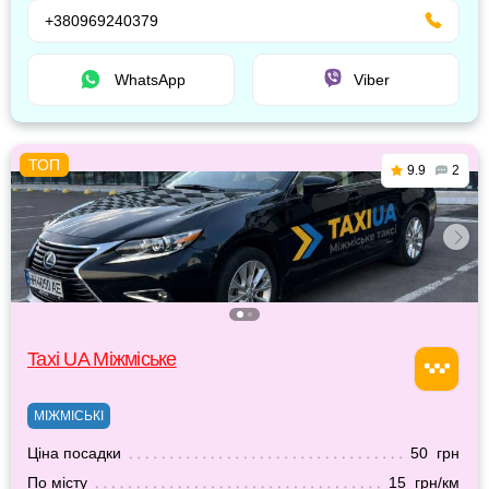
+380969240379
WhatsApp
Viber
9.9
2
Taxi UA Міжміське
МІЖМІСЬКІ
Ціна посадки
50 грн
По місту
15 грн/км