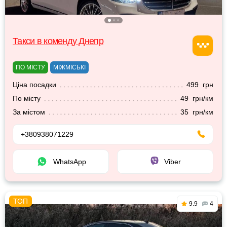
Такси в коменду Днепр
ПО МІСТУ
МІЖМІСЬКІ
Ціна посадки
499 грн
По місту
49 грн/км
За містом
35 грн/км
+380938071229
WhatsApp
Viber
9.9
4