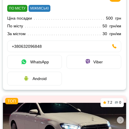
ПО МІСТУ
МІЖМІСЬКІ
Ціна посадки
500 грн
По місту
50 грн/км
За містом
30 грн/км
+380632096848
WhatsApp
Viber
Android
7.2
0