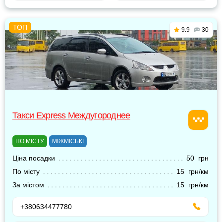
9.9
30
Такси Express Междугороднее
ПО МІСТУ
МІЖМІСЬКІ
Ціна посадки
50 грн
По місту
15 грн/км
За містом
15 грн/км
+380634477780