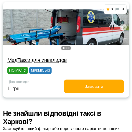
8
13
МедТакси для инвалидов
ПО МІСТУ
МІЖМІСЬКІ
Ціна посадки
Замовити
1 грн
Не знайшли відповідні таксі в
Харкові?
Застосуйте інший фільтр або перегляньте варіанти по інших