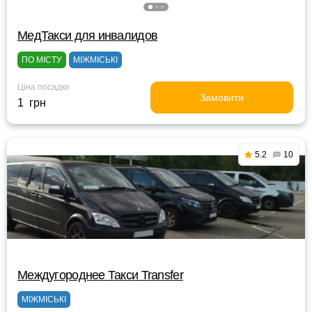
МедТакси для инвалидов
ПО МІСТУ
МІЖМІСЬКІ
Ціна посадки
Замовити
1 грн
5.2
10
Междугороднее Такси Transfer
МІЖМІСЬКІ