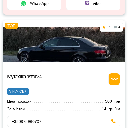
WhatsApp
Viber
9.9
4
Mytaxitransfer24
МІЖМІСЬКІ
Ціна посадки
500 грн
За містом
14 грн/км
+380978960707