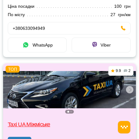
Ціна посадки
100 грн
По місту
27 грн/км
+380633094949
WhatsApp
Viber
9.9
2
Taxi UA Міжміське