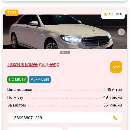
7.2
0
Такси в коменду Днепр
ПО МІСТУ
МІЖМІСЬКІ
Ціна посадки
499 грн
По місту
49 грн/км
За містом
35 грн/км
+380938071229