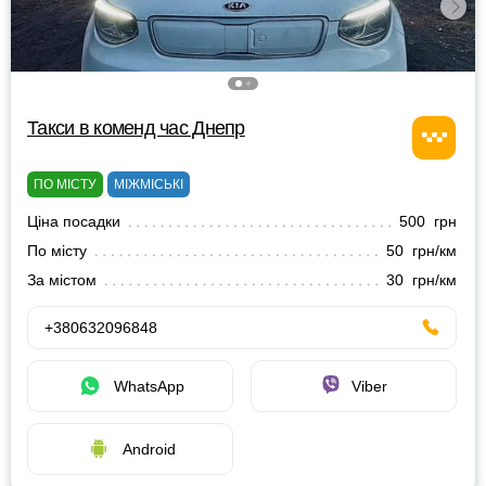
Такси в коменд час Днепр
ПО МІСТУ
МІЖМІСЬКІ
Ціна посадки
500 грн
По місту
50 грн/км
За містом
30 грн/км
+380632096848
WhatsApp
Viber
Android