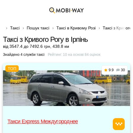
Таксі
Пошук таксі
Таксі в Кривому Розі
Таксі з Кривого 
Таксі з Кривого Рогу в Ірпінь
від 3547.4 до 7492.6 грн
,
438.8 км
Знайдено 4 служби таксі
Рейтинг:
10
на основі
84
оцінок
9.9
30
Такси Express Междугороднее