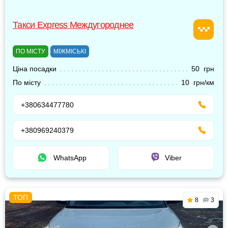
Такси Express Междугороднее
ПО МІСТУ
МІЖМІСЬКІ
Ціна посадки
50 грн
По місту
10 грн/км
+380634477780
+380969240379
WhatsApp
Viber
8
3