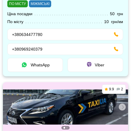
ПО МІСТУ
МІЖМІСЬКІ
Ціна посадки
50 грн
По місту
10 грн/км
+380634477780
+380969240379
WhatsApp
Viber
9.9
2