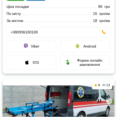
Ціна посадки
90 грн
По місту
15 грн/км
За містом
18 грн/км
+380936100100
Viber
Android
Форма онлайн
IOS
замовлення
8
13