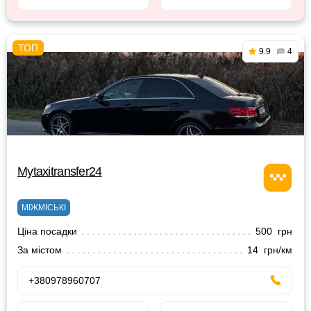
9.9
4
Mytaxitransfer24
МІЖМІСЬКІ
Ціна посадки
500 грн
За містом
14 грн/км
+380978960707