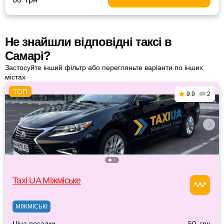
Не знайшли відповідні таксі в
Самарі?
Застосуйте інший фільтр або перегляньте варіанти по інших
містах
9.9
2
Taxi UA Міжміське
МІЖМІСЬКІ
Ціна посадки
50 грн