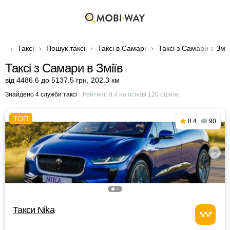
Таксі
Пошук таксі
Таксі в Самарі
Таксі з Самари в Змії
Таксі з Самари в Зміїв
від 4486.6 до 5137.5 грн
,
202.3 км
Знайдено 4 служби таксі
Рейтинг:
8.4
на основі
120
оцінок
8.4
90
Такси Nika