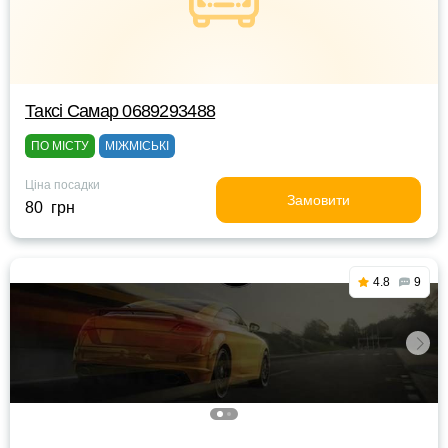
Таксі Самар 0689293488
ПО МІСТУ
МІЖМІСЬКІ
Ціна посадки
Замовити
80 грн
4.8
9