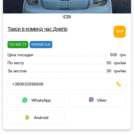
Такси в коменд час Днепр
ПО МІСТУ
МІЖМІСЬКІ
Ціна посадки
500 грн
По місту
50 грн/км
За містом
30 грн/км
+380632096848
WhatsApp
Viber
Android