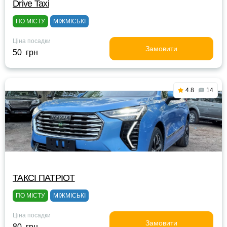
Drive Taxi
ПО МІСТУ
МІЖМІСЬКІ
Ціна посадки
Замовити
50 грн
4.8
14
ТАКСІ ПАТРІОТ
ПО МІСТУ
МІЖМІСЬКІ
Ціна посадки
Замовити
80 грн