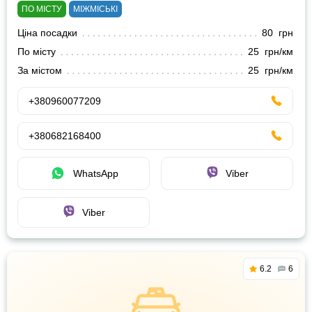
ПО МІСТУ
МІЖМІСЬКІ
Ціна посадки
80 грн
По місту
25 грн/км
За містом
25 грн/км
+380960077209
+380682168400
WhatsApp
Viber
Viber
6.2
6