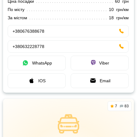
Ціна посадки
60 грн
По місту
10 грн/км
За містом
18 грн/км
+380676388678
+380632228778
WhatsApp
Viber
IOS
Email
7
83