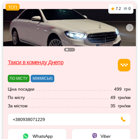
7.2
0
Такси в коменду Днепр
ПО МІСТУ
МІЖМІСЬКІ
Ціна посадки
499 грн
По місту
49 грн/км
За містом
35 грн/км
+380938071229
WhatsApp
Viber