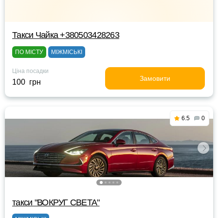
Такси Чайка +380503428263
ПО МІСТУ
МІЖМІСЬКІ
Ціна посадки
Замовити
100 грн
6.5
0
такси "ВОКРУГ СВЕТА"