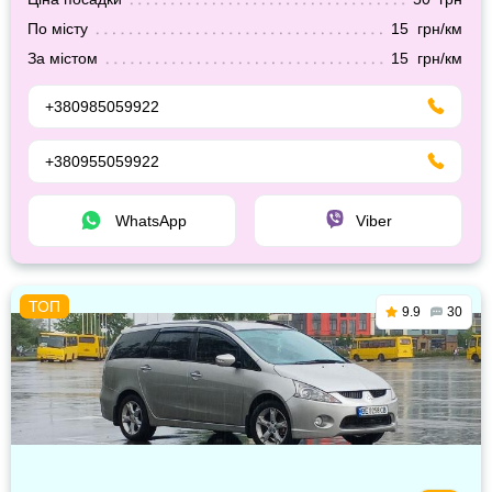
По місту
15 грн/км
За містом
15 грн/км
+380985059922
+380955059922
WhatsApp
Viber
9.9
30