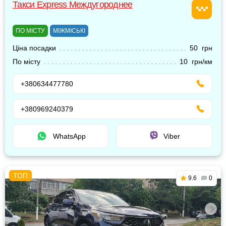
Такси Express Междугороднее
ПО МІСТУ
МІЖМІСЬКІ
Ціна посадки
50 грн
По місту
10 грн/км
+380634477780
+380969240379
WhatsApp
Viber
9.6
0