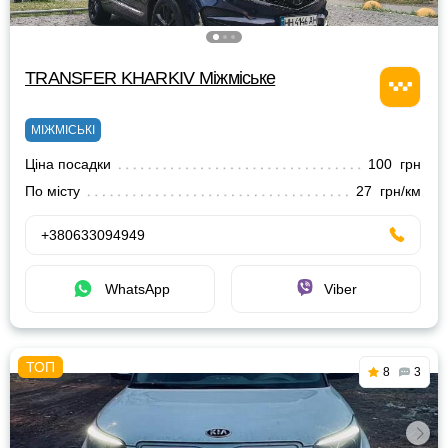
TRANSFER KHARKIV Міжміське
МІЖМІСЬКІ
Ціна посадки
100 грн
По місту
27 грн/км
+380633094949
WhatsApp
Viber
8
3