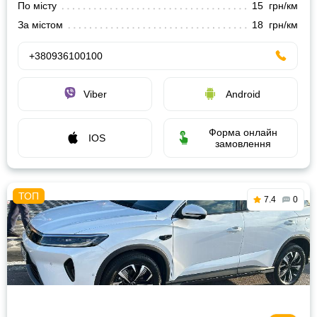
По місту
15 грн/км
За містом
18 грн/км
+380936100100
Viber
Android
Форма онлайн
IOS
замовлення
7.4
0