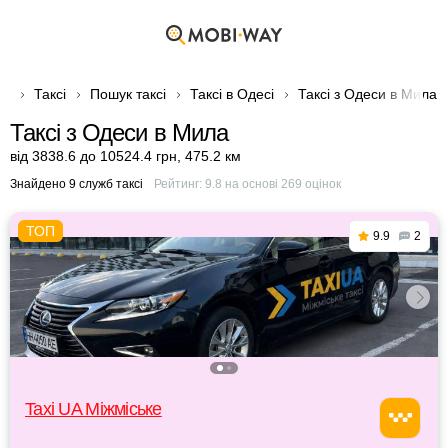
Таксі
Пошук таксі
Таксі в Одесі
Таксі з Одеси в Мила
Таксі з Одеси в Мила
від 3838.6 до 10524.4 грн
,
475.2 км
Знайдено 9 служб таксі
Рейтинг:
9.8
на основі
269
оцінок
9.9
2
Taxi UA Міжміське