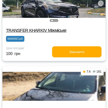
TRANSFER KHARKIV Міжміське
МІЖМІСЬКІ
Ціна посадки
Замовити
100 грн
7.6
181