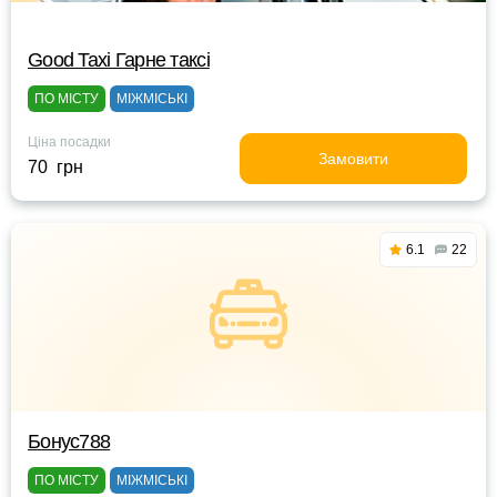
Good Taxi Гарне таксi
ПО МІСТУ
МІЖМІСЬКІ
Ціна посадки
Замовити
70 грн
6.1
22
Бонус788
ПО МІСТУ
МІЖМІСЬКІ