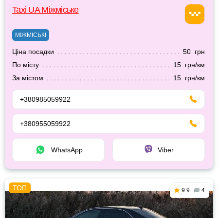
Taxi UA Міжміське
МІЖМІСЬКІ
Ціна посадки
50 грн
По місту
15 грн/км
За містом
15 грн/км
+380985059922
+380955059922
WhatsApp
Viber
9.9
4