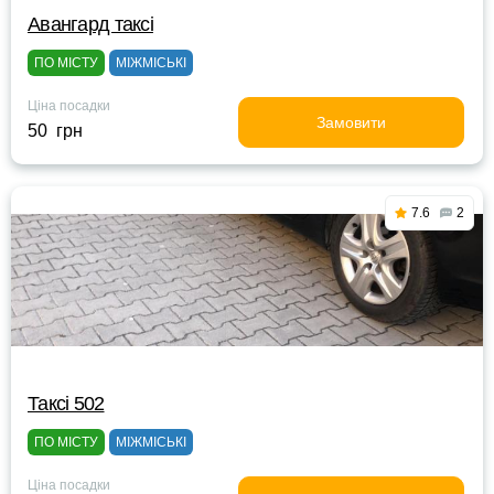
Авангард таксі
ПО МІСТУ
МІЖМІСЬКІ
Ціна посадки
Замовити
50 грн
7.6
2
Таксі 502
ПО МІСТУ
МІЖМІСЬКІ
Ціна посадки