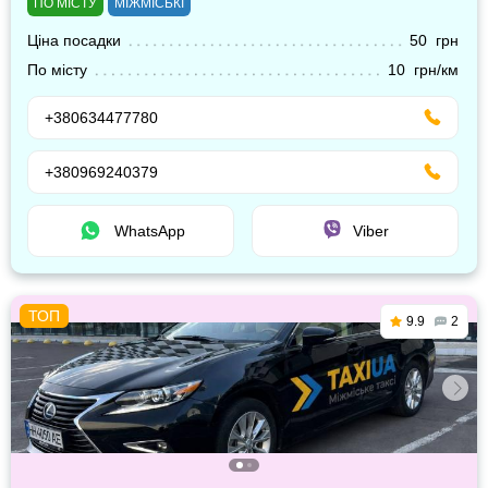
ПО МІСТУ
МІЖМІСЬКІ
Ціна посадки
50 грн
По місту
10 грн/км
+380634477780
+380969240379
WhatsApp
Viber
9.9
2