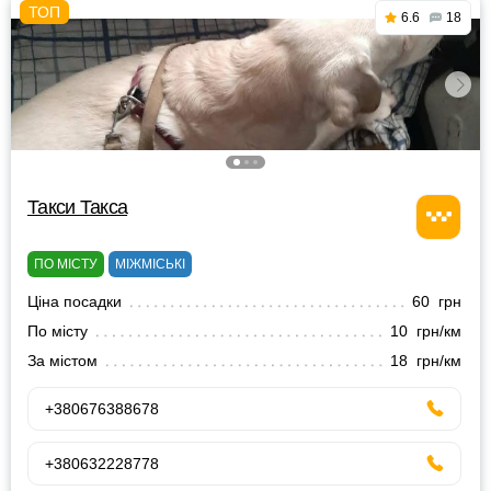
6.6
18
Такси Такса
ПО МІСТУ
МІЖМІСЬКІ
Ціна посадки
60 грн
По місту
10 грн/км
За містом
18 грн/км
+380676388678
+380632228778