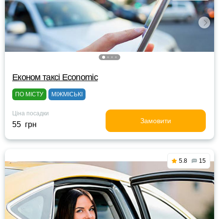
Eконом таксі Economic
ПО МІСТУ
МІЖМІСЬКІ
Ціна посадки
Замовити
55 грн
5.8
15