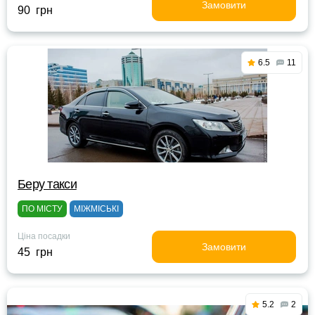
Замовити
90 грн
6.5
11
Беру такси
ПО МІСТУ
МІЖМІСЬКІ
Ціна посадки
Замовити
45 грн
5.2
2