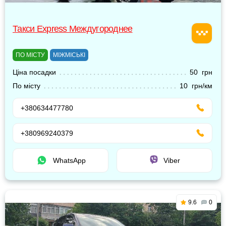
Такси Express Междугороднее
ПО МІСТУ
МІЖМІСЬКІ
Ціна посадки
50 грн
По місту
10 грн/км
+380634477780
+380969240379
WhatsApp
Viber
9.6
0