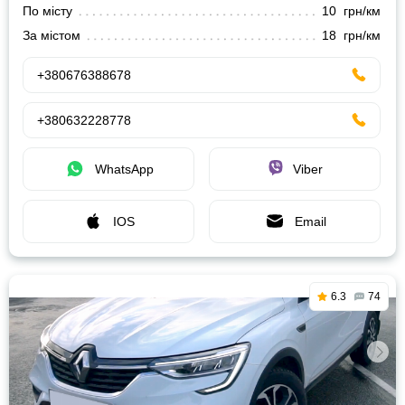
По місту
10 грн/км
За містом
18 грн/км
+380676388678
+380632228778
WhatsApp
Viber
IOS
Email
6.3
74