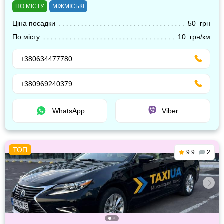
ПО МІСТУ
МІЖМІСЬКІ
Ціна посадки
50 грн
По місту
10 грн/км
+380634477780
+380969240379
WhatsApp
Viber
9.9
2