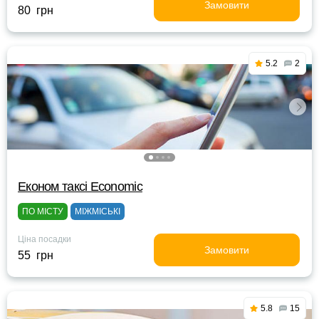
Замовити
80 грн
5.2
2
Eконом таксі Economic
ПО МІСТУ
МІЖМІСЬКІ
Ціна посадки
Замовити
55 грн
5.8
15