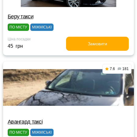
Беру такси
ПО МІСТУ
МІЖМІСЬКІ
Ціна посадки
Замовити
45 грн
7.6
181
Авангард таксі
ПО МІСТУ
МІЖМІСЬКІ