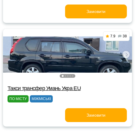
Замовити
7.9
38
Такси трансфер Умань Укра EU
ПО МІСТУ
МІЖМІСЬКІ
Замовити