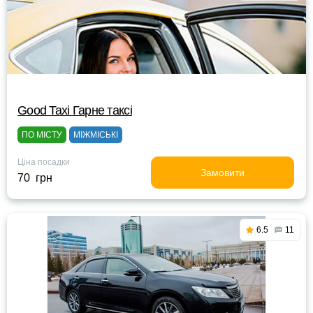
Good Taxi Гарне таксi
ПО МІСТУ
МІЖМІСЬКІ
Ціна посадки
Замовити
70 грн
6.5
11