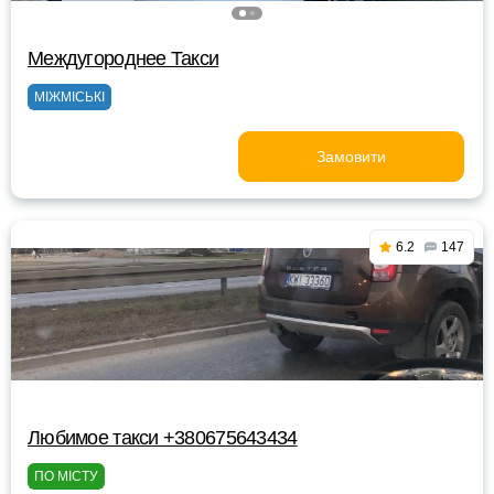
Междугороднee Такси
МІЖМІСЬКІ
Замовити
6.2
147
Любимое такси +380675643434
ПО МІСТУ