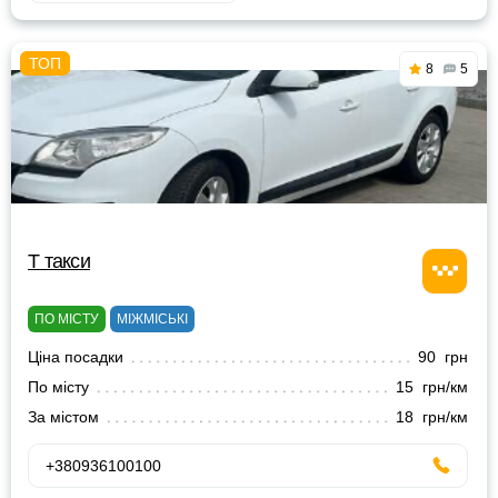
8
5
Т такси
ПО МІСТУ
МІЖМІСЬКІ
Ціна посадки
90 грн
По місту
15 грн/км
За містом
18 грн/км
+380936100100