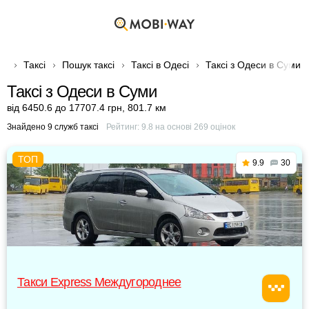
Таксі
Пошук таксі
Таксі в Одесі
Таксі з Одеси в Суми
Таксі з Одеси в Суми
від 6450.6 до 17707.4 грн
,
801.7 км
Знайдено 9 служб таксі
Рейтинг:
9.8
на основі
269
оцінок
9.9
30
Такси Express Междугороднее