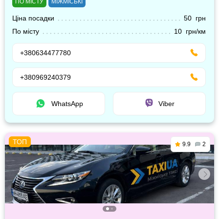
ПО МІСТУ
МІЖМІСЬКІ
Ціна посадки
50 грн
По місту
10 грн/км
+380634477780
+380969240379
WhatsApp
Viber
9.9
2