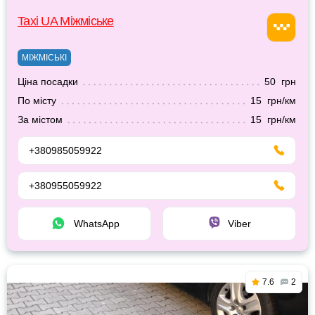
Taxi UA Міжміське
МІЖМІСЬКІ
Ціна посадки
50 грн
По місту
15 грн/км
За містом
15 грн/км
+380985059922
+380955059922
WhatsApp
Viber
7.6
2