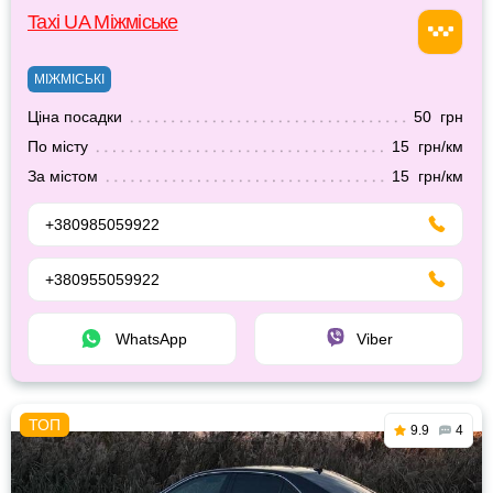
Taxi UA Міжміське
МІЖМІСЬКІ
Ціна посадки
50 грн
По місту
15 грн/км
За містом
15 грн/км
+380985059922
+380955059922
WhatsApp
Viber
9.9
4