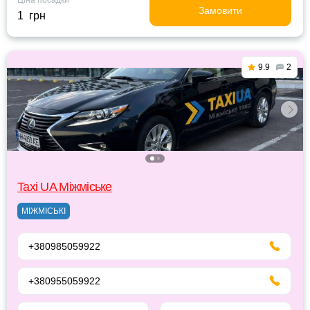
Ціна посадки
Замовити
1 грн
9.9
2
Taxi UA Міжміське
МІЖМІСЬКІ
+380985059922
+380955059922