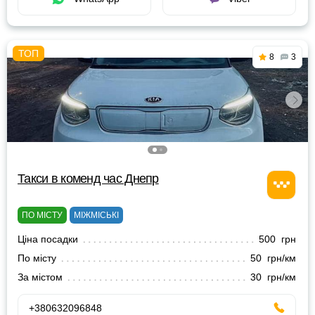
8
3
Такси в коменд час Днепр
ПО МІСТУ
МІЖМІСЬКІ
Ціна посадки
500 грн
По місту
50 грн/км
За містом
30 грн/км
+380632096848