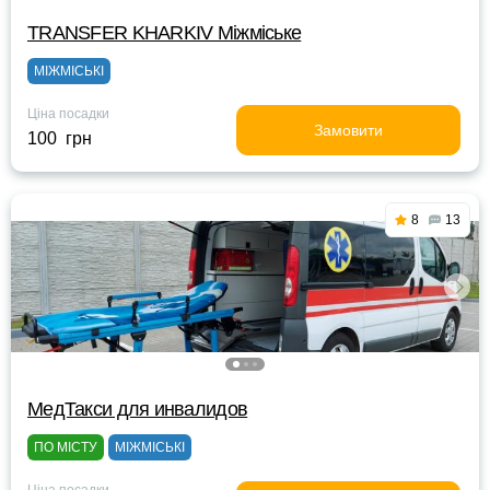
TRANSFER KHARKIV Міжміське
МІЖМІСЬКІ
Ціна посадки
Замовити
100 грн
8
13
МедТакси для инвалидов
ПО МІСТУ
МІЖМІСЬКІ