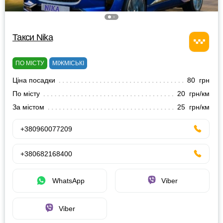
Такси Nika
ПО МІСТУ
МІЖМІСЬКІ
Ціна посадки
80 грн
По місту
20 грн/км
За містом
25 грн/км
+380960077209
+380682168400
WhatsApp
Viber
Viber