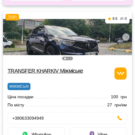
9.6
0
TRANSFER KHARKIV Міжміське
МІЖМІСЬКІ
Ціна посадки
100 грн
По місту
27 грн/км
+380633094949
WhatsApp
Viber