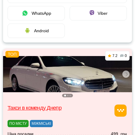
WhatsApp
Viber
Android
7.2
0
Такси в коменду Днепр
ПО МІСТУ
МІЖМІСЬКІ
Ціна посадки
499 грн