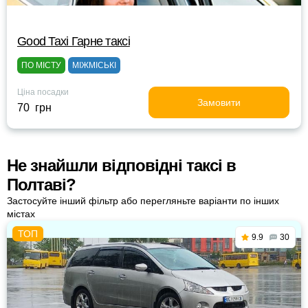
Good Taxi Гарне таксi
ПО МІСТУ
МІЖМІСЬКІ
Ціна посадки
Замовити
70 грн
Не знайшли відповідні таксі в
Полтаві?
Застосуйте інший фільтр або перегляньте варіанти по інших
містах
9.9
30