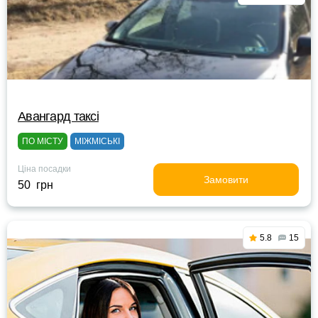
Авангард таксі
ПО МІСТУ
МІЖМІСЬКІ
Ціна посадки
Замовити
50 грн
5.8
15