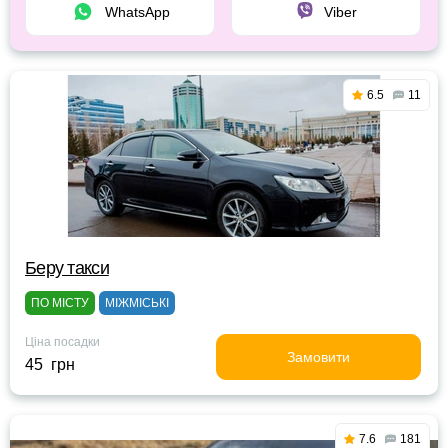
WhatsApp
Viber
6.5
11
Беру такси
ПО МІСТУ
МІЖМІСЬКІ
Ціна посадки
Замовити
45 грн
7.6
181