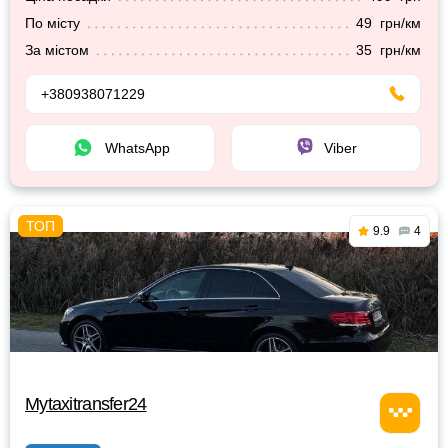
По місту
49 грн/км
За містом
35 грн/км
+380938071229
WhatsApp
Viber
9.9
4
Mytaxitransfer24