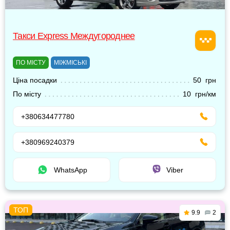
Такси Express Междугороднее
ПО МІСТУ
МІЖМІСЬКІ
Ціна посадки
50 грн
По місту
10 грн/км
+380634477780
+380969240379
WhatsApp
Viber
9.9
2