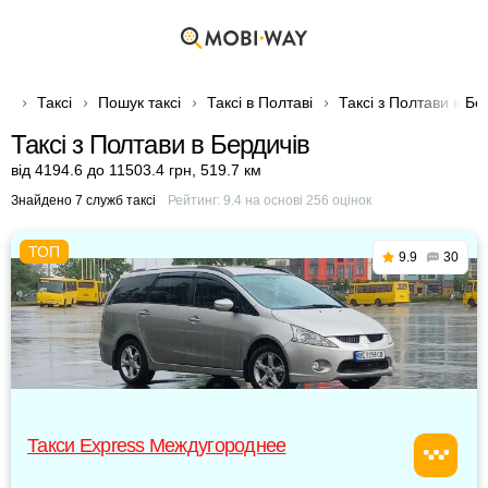
Таксі
Пошук таксі
Таксі в Полтаві
Таксі з Полтави в Бе
Таксі з Полтави в Бердичів
від 4194.6 до 11503.4 грн
,
519.7 км
Знайдено 7 служб таксі
Рейтинг:
9.4
на основі
256
оцінок
9.9
30
Такси Express Междугороднее