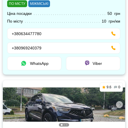
ПО МІСТУ
МІЖМІСЬКІ
Ціна посадки
50 грн
По місту
10 грн/км
+380634477780
+380969240379
WhatsApp
Viber
9.6
0