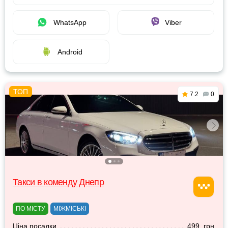
WhatsApp
Viber
Android
7.2
0
Такси в коменду Днепр
ПО МІСТУ
МІЖМІСЬКІ
Ціна посадки
499 грн