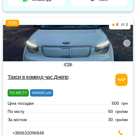
8
3
Такси в коменд час Днепр
ПО МІСТУ
МІЖМІСЬКІ
Ціна посадки
500 грн
По місту
50 грн/км
За містом
30 грн/км
+380632096848