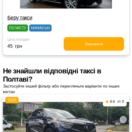
Беру такси
ПО МІСТУ
МІЖМІСЬКІ
Ціна посадки
Замовити
45 грн
Не знайшли відповідні таксі в
Полтаві?
Застосуйте інший фільтр або перегляньте варіанти по інших
містах
9.6
0