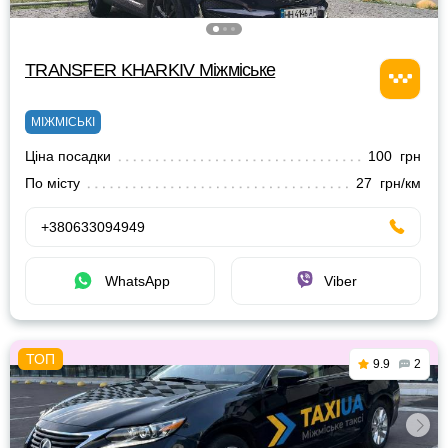
TRANSFER KHARKIV Міжміське
МІЖМІСЬКІ
Ціна посадки
100 грн
По місту
27 грн/км
+380633094949
WhatsApp
Viber
9.9
2