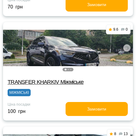
Ціна посадки
Замовити
70 грн
9.6
0
TRANSFER KHARKIV Міжміське
МІЖМІСЬКІ
Ціна посадки
Замовити
100 грн
8
13