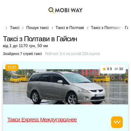
Таксі
Пошук таксі
Таксі в Полтаві
Таксі з Полтави в Га
Таксі з Полтави в Гайсин
від 1 до 1170 грн
,
50 км
Знайдено 7 служб таксі
Рейтинг:
9.4
на основі
256
оцінок
9.9
30
Такси Express Междугороднее