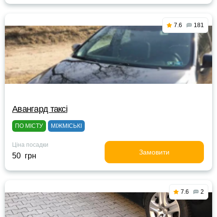
7.6
181
Авангард таксі
ПО МІСТУ
МІЖМІСЬКІ
Ціна посадки
Замовити
50 грн
7.6
2