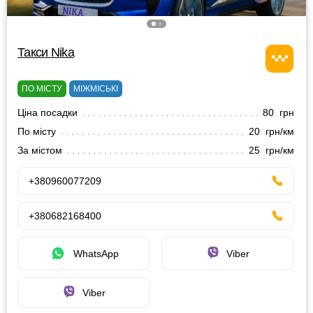
Такси Nika
ПО МІСТУ
МІЖМІСЬКІ
Ціна посадки
80 грн
По місту
20 грн/км
За містом
25 грн/км
+380960077209
+380682168400
WhatsApp
Viber
Viber