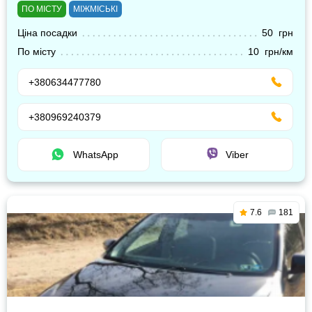
ПО МІСТУ
МІЖМІСЬКІ
Ціна посадки
50 грн
По місту
10 грн/км
+380634477780
+380969240379
WhatsApp
Viber
7.6
181