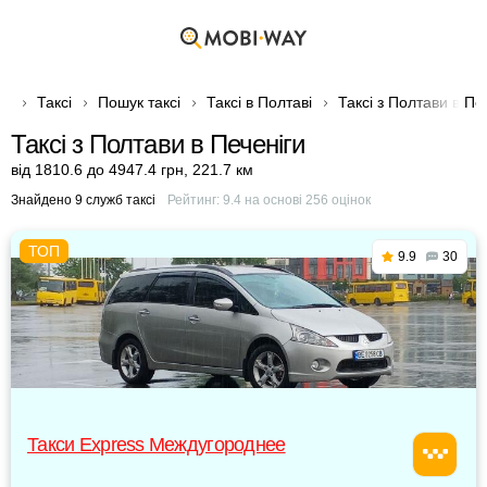
Таксі
Пошук таксі
Таксі в Полтаві
Таксі з Полтави в Пе
Таксі з Полтави в Печеніги
від 1810.6 до 4947.4 грн
,
221.7 км
Знайдено 9 служб таксі
Рейтинг:
9.4
на основі
256
оцінок
9.9
30
Такси Express Междугороднее