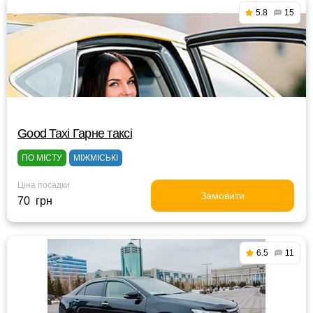
5.8
15
Good Taxi Гарне таксi
ПО МІСТУ
МІЖМІСЬКІ
Ціна посадки
Замовити
70 грн
6.5
11