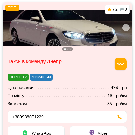
7.2
0
Такси в коменду Днепр
ПО МІСТУ
МІЖМІСЬКІ
Ціна посадки
499 грн
По місту
49 грн/км
За містом
35 грн/км
+380938071229
WhatsApp
Viber