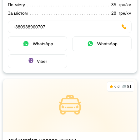
По місту
35 грн/км
За містом
28 грн/км
+380938960707
WhatsApp
WhatsApp
Viber
6.6
81