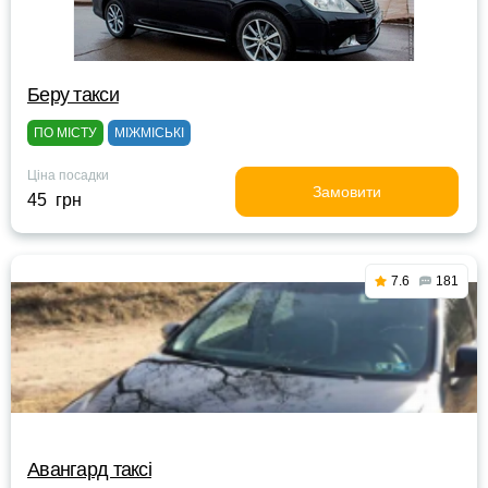
Беру такси
ПО МІСТУ
МІЖМІСЬКІ
Ціна посадки
Замовити
45 грн
7.6
181
Авангард таксі