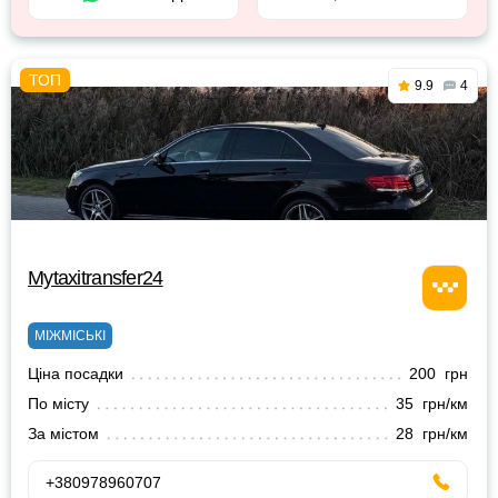
9.9
4
Mytaxitransfer24
МІЖМІСЬКІ
Ціна посадки
200 грн
По місту
35 грн/км
За містом
28 грн/км
+380978960707