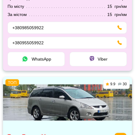
По місту
15 грн/км
За містом
15 грн/км
+380985059922
+380955059922
WhatsApp
Viber
9.9
30