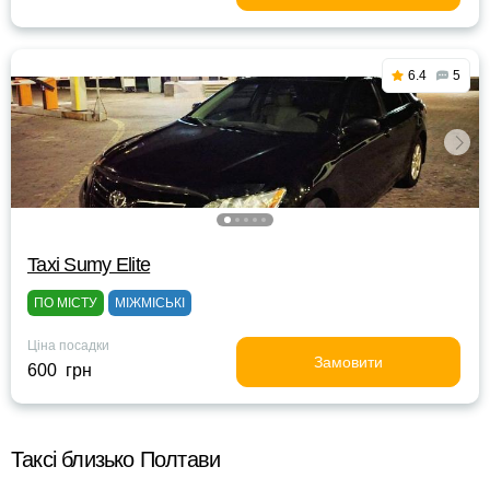
6.4
5
Taxi Sumy Elite
ПО МІСТУ
МІЖМІСЬКІ
Ціна посадки
Замовити
600 грн
Таксі близько Полтави