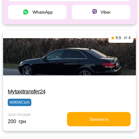
WhatsApp
Viber
9.9
4
Mytaxitransfer24
МІЖМІСЬКІ
Ціна посадки
Замовити
200 грн