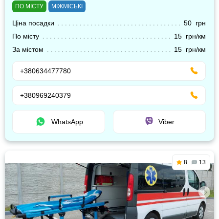
ПО МІСТУ
МІЖМІСЬКІ
Ціна посадки
50 грн
По місту
15 грн/км
За містом
15 грн/км
+380634477780
+380969240379
WhatsApp
Viber
8
13