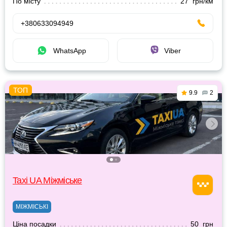
По місту
27 грн/км
+380633094949
WhatsApp
Viber
9.9
2
Taxi UA Міжміське
МІЖМІСЬКІ
Ціна посадки
50 грн