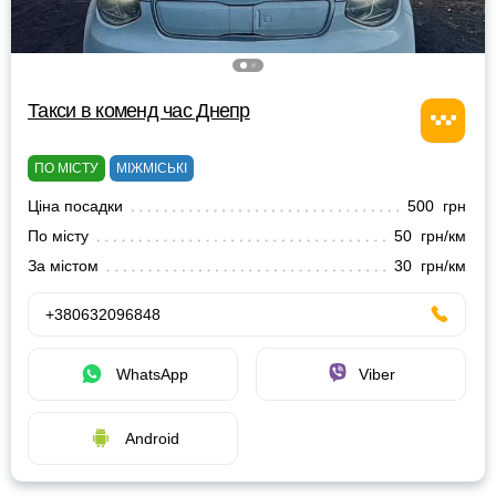
Такси в коменд час Днепр
ПО МІСТУ
МІЖМІСЬКІ
Ціна посадки
500 грн
По місту
50 грн/км
За містом
30 грн/км
+380632096848
WhatsApp
Viber
Android