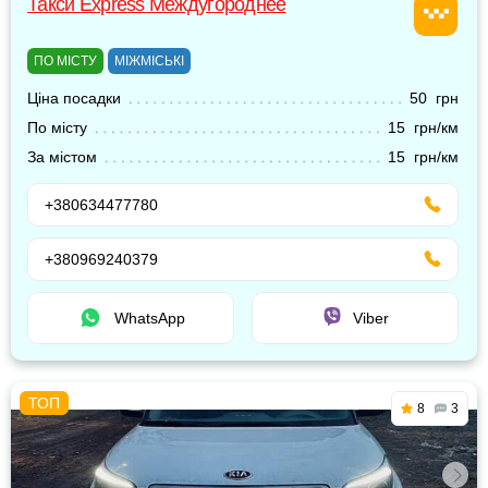
Такси Express Междугороднее
ПО МІСТУ
МІЖМІСЬКІ
Ціна посадки
50 грн
По місту
15 грн/км
За містом
15 грн/км
+380634477780
+380969240379
WhatsApp
Viber
8
3