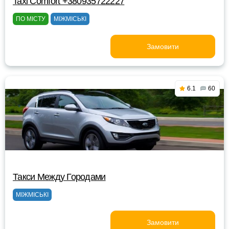
Taxi Comfort +380935722227
ПО МІСТУ
МІЖМІСЬКІ
Замовити
6.1
60
Такси Между Городами
МІЖМІСЬКІ
Замовити