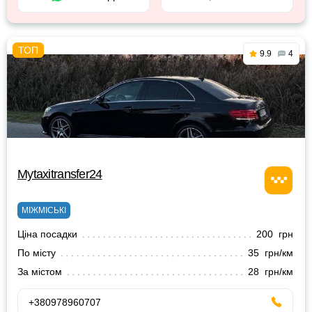
9.9
4
Mytaxitransfer24
МІЖМІСЬКІ
Ціна посадки
200 грн
По місту
35 грн/км
За містом
28 грн/км
+380978960707