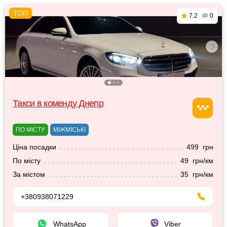
7.2
0
Такси в коменду Днепр
ПО МІСТУ
МІЖМІСЬКІ
Ціна посадки
499 грн
По місту
49 грн/км
За містом
35 грн/км
+380938071229
WhatsApp
Viber