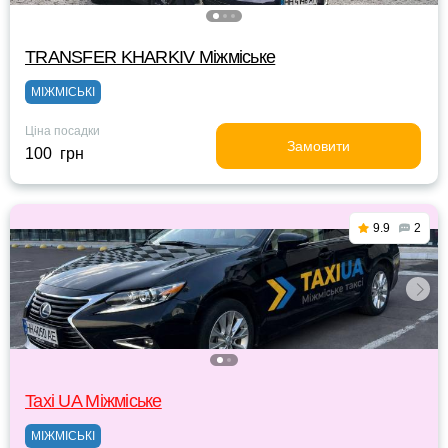
TRANSFER KHARKIV Міжміське
МІЖМІСЬКІ
Ціна посадки
Замовити
100 грн
9.9
2
Taxi UA Міжміське
МІЖМІСЬКІ