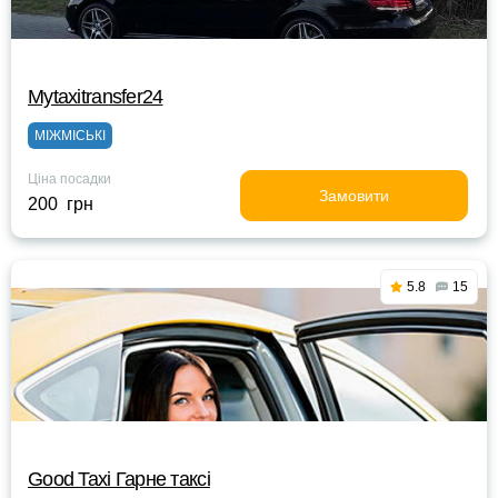
Mytaxitransfer24
МІЖМІСЬКІ
Ціна посадки
Замовити
200 грн
5.8
15
Good Taxi Гарне таксi