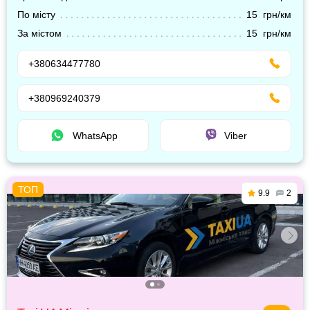
По місту
15 грн/км
За містом
15 грн/км
+380634477780
+380969240379
WhatsApp
Viber
9.9
2