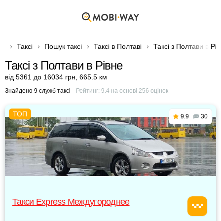
Таксі
Пошук таксі
Таксі в Полтаві
Таксі з Полтави в Рі
Таксі з Полтави в Рівне
від 5361 до 16034 грн
,
665.5 км
Знайдено 9 служб таксі
Рейтинг:
9.4
на основі
256
оцінок
9.9
30
Такси Express Междугороднее