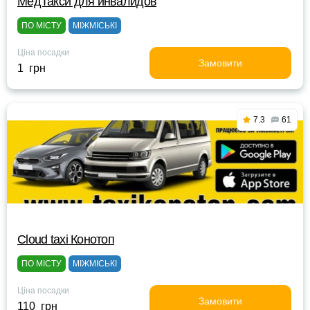
МедТакси для инвалидов
ПО МІСТУ
МІЖМІСЬКІ
Ціна посадки
Замовити
1 грн
7.3
61
Cloud taxi Конотоп
ПО МІСТУ
МІЖМІСЬКІ
Ціна посадки
Замовити
110 грн