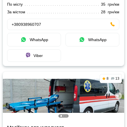
По місту
35 грн/км
За містом
28 грн/км
+380938960707
WhatsApp
WhatsApp
Viber
8
13