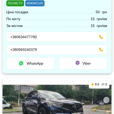
ПО МІСТУ
МІЖМІСЬКІ
Ціна посадки
50 грн
По місту
15 грн/км
За містом
15 грн/км
+380634477780
+380969240379
WhatsApp
Viber
9.6
0