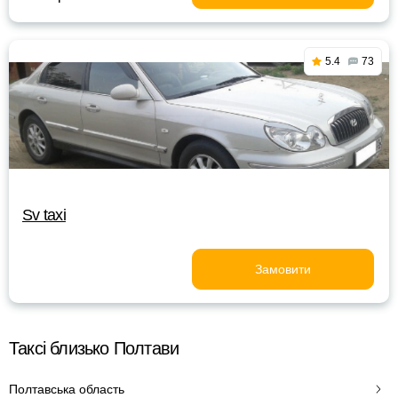
5.4
73
Sv taxi
Замовити
Таксі близько Полтави
Полтавська область