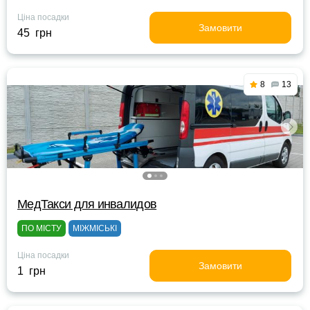
Ціна посадки
Замовити
45 грн
8
13
МедТакси для инвалидов
ПО МІСТУ
МІЖМІСЬКІ
Ціна посадки
Замовити
1 грн