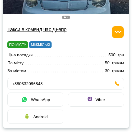
Такси в коменд час Днепр
ПО МІСТУ
МІЖМІСЬКІ
Ціна посадки
500 грн
По місту
50 грн/км
За містом
30 грн/км
+380632096848
WhatsApp
Viber
Android