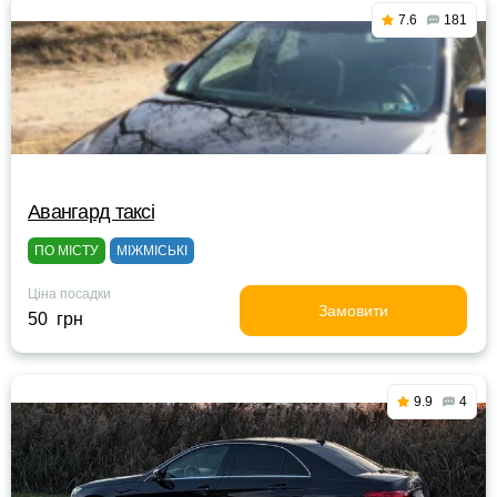
7.6
181
Авангард таксі
ПО МІСТУ
МІЖМІСЬКІ
Ціна посадки
Замовити
50 грн
9.9
4