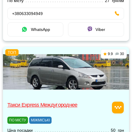
По місту
27 грн/км
+380633094949
WhatsApp
Viber
9.9
30
Такси Express Междугороднее
ПО МІСТУ
МІЖМІСЬКІ
Ціна посадки
50 грн