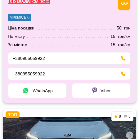
Taxi UA Міжміське
МІЖМІСЬКІ
Ціна посадки
50 грн
По місту
15 грн/км
За містом
15 грн/км
+380985059922
+380955059922
WhatsApp
Viber
8
3