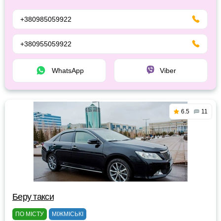
+380985059922
+380955059922
WhatsApp
Viber
6.5
11
Беру такси
ПО МІСТУ
МІЖМІСЬКІ