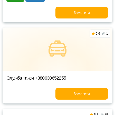
Замовити
5.6
1
Служба такси +380630652255
Замовити
5.8
15