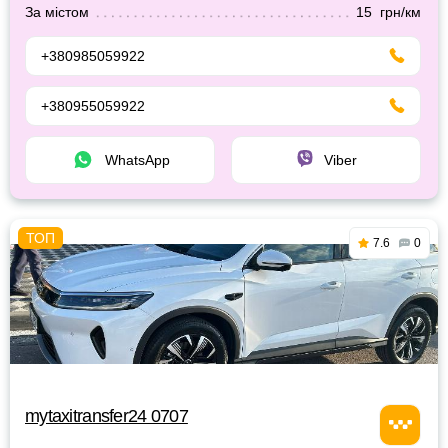
За містом
15 грн/км
+380985059922
+380955059922
WhatsApp
Viber
7.6
0
mytaxitransfer24 0707