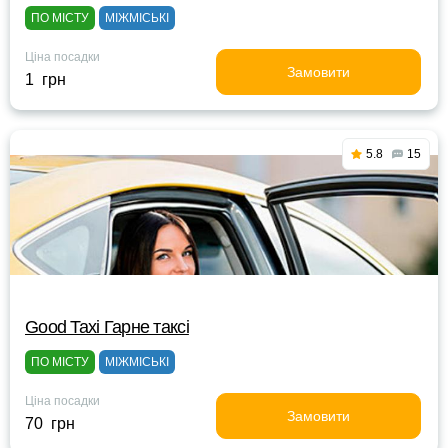
ПО МІСТУ
МІЖМІСЬКІ
Ціна посадки
Замовити
1 грн
5.8
15
Good Taxi Гарне таксi
ПО МІСТУ
МІЖМІСЬКІ
Ціна посадки
Замовити
70 грн