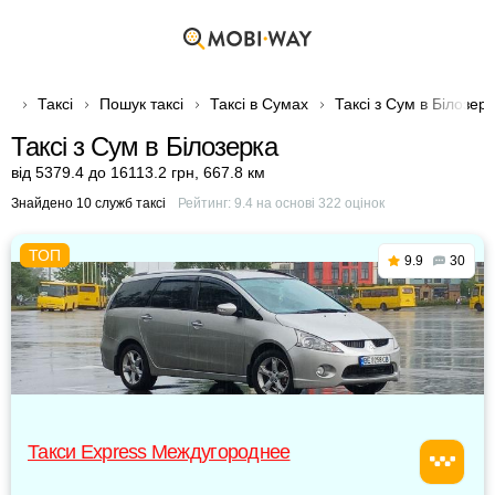
Таксі
Пошук таксі
Таксі в Сумах
Таксі з Сум в Білозер
Таксі з Сум в Білозерка
від 5379.4 до 16113.2 грн
,
667.8 км
Знайдено 10 служб таксі
Рейтинг:
9.4
на основі
322
оцінок
9.9
30
Такси Express Междугороднее