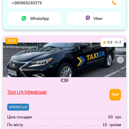
+380969240379
WhatsApp
Viber
9.9
2
Taxi UA Міжміське
МІЖМІСЬКІ
Ціна посадки
50 грн
По місту
15 грн/км