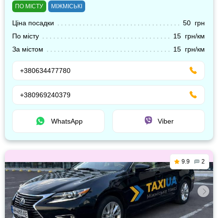
ПО МІСТУ
МІЖМІСЬКІ
Ціна посадки
50 грн
По місту
15 грн/км
За містом
15 грн/км
+380634477780
+380969240379
WhatsApp
Viber
9.9
2