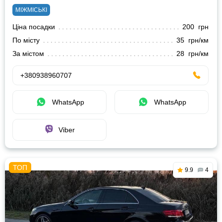
МІЖМІСЬКІ
Ціна посадки
200 грн
По місту
35 грн/км
За містом
28 грн/км
+380938960707
WhatsApp
WhatsApp
Viber
9.9
4