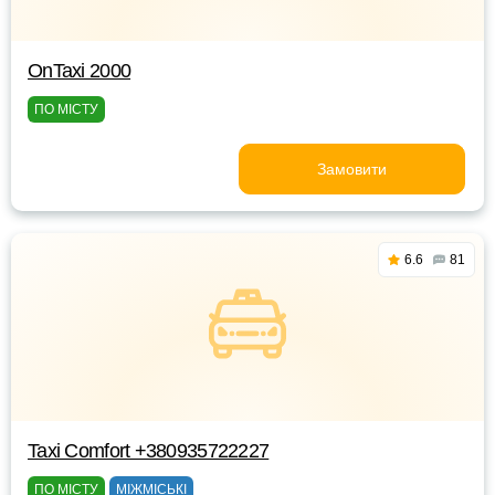
OnTaxi 2000
ПО МІСТУ
Замовити
6.6
81
Taxi Comfort +380935722227
ПО МІСТУ
МІЖМІСЬКІ