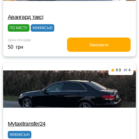
Авангард таксі
ПО МІСТУ
МІЖМІСЬКІ
Ціна посадки
Замовити
50 грн
9.9
4
Mytaxitransfer24
МІЖМІСЬКІ