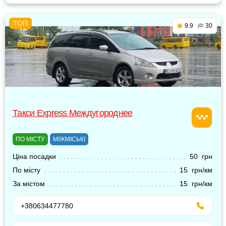
9.9
30
Такси Express Междугороднее
ПО МІСТУ
МІЖМІСЬКІ
Ціна посадки
50 грн
По місту
15 грн/км
За містом
15 грн/км
+380634477780