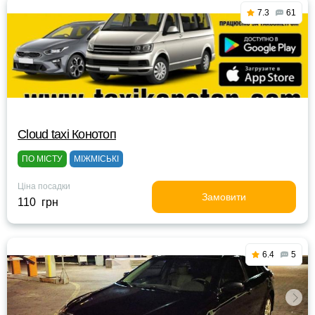
7.3
61
Cloud taxi Конотоп
ПО МІСТУ
МІЖМІСЬКІ
Ціна посадки
Замовити
110 грн
6.4
5