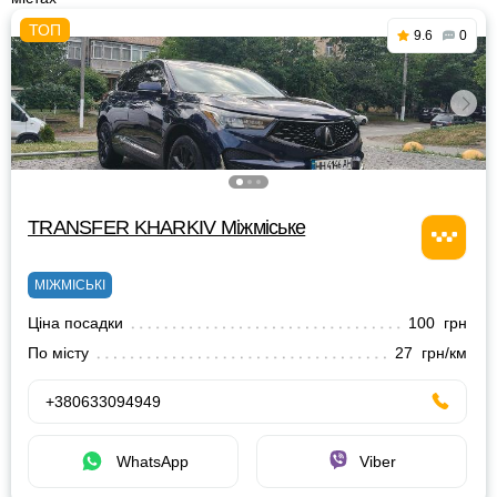
9.6
0
TRANSFER KHARKIV Міжміське
МІЖМІСЬКІ
Ціна посадки
100 грн
По місту
27 грн/км
+380633094949
WhatsApp
Viber