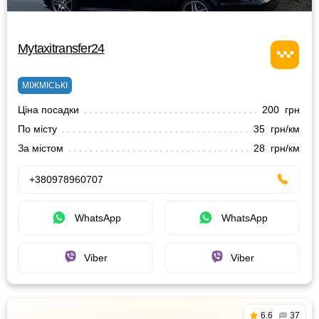
Mytaxitransfer24
МІЖМІСЬКІ
Ціна посадки
200 грн
По місту
35 грн/км
За містом
28 грн/км
+380978960707
WhatsApp
WhatsApp
Viber
Viber
6.6
37