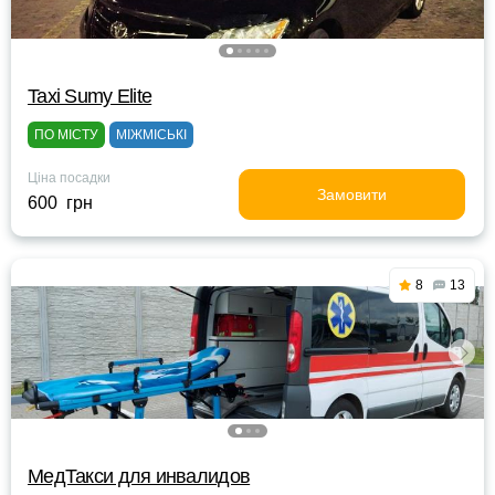
Taxi Sumy Elite
ПО МІСТУ
МІЖМІСЬКІ
Ціна посадки
Замовити
600 грн
8
13
МедТакси для инвалидов