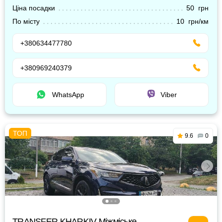
Ціна посадки
50 грн
По місту
10 грн/км
+380634477780
+380969240379
WhatsApp
Viber
9.6
0
TRANSFER KHARKIV Міжміське