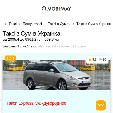
Таксі
Пошук таксі
Таксі в Сумах
Таксі з Сум в Українка
Таксі з Сум в Українка
від 2995.4 до 8961.2 грн
,
369.8 км
Знайдено 9 служб таксі
Рейтинг:
9.4
на основі
322
оцінок
9.9
30
Такси Express Междугороднее