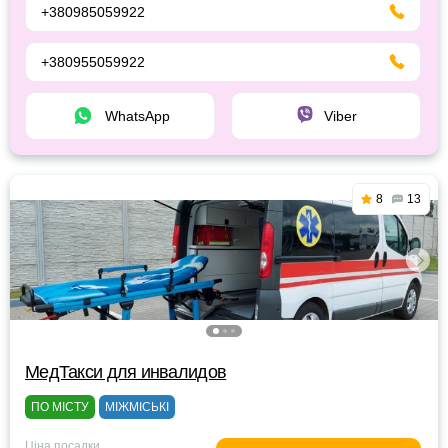
+380985059922
+380955059922
WhatsApp
Viber
8
13
МедТакси для инвалидов
ПО МІСТУ
МІЖМІСЬКІ
Ціна посадки