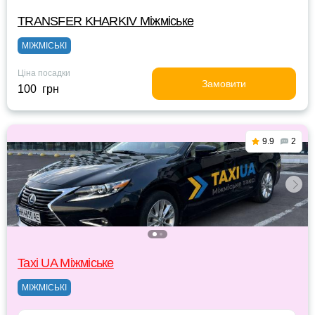
TRANSFER KHARKIV Міжміське
МІЖМІСЬКІ
Ціна посадки
Замовити
100 грн
9.9
2
Taxi UA Міжміське
МІЖМІСЬКІ