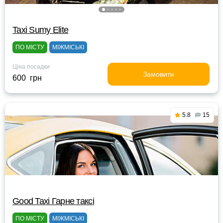
Taxi Sumy Elite
ПО МІСТУ
МІЖМІСЬКІ
Ціна посадки
Замовити
600 грн
5.8
15
Good Taxi Гарне таксi
ПО МІСТУ
МІЖМІСЬКІ