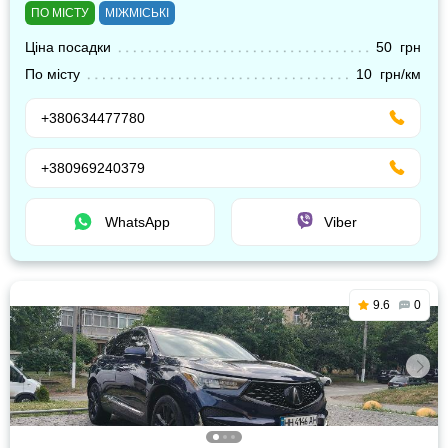
ПО МІСТУ
МІЖМІСЬКІ
Ціна посадки
50 грн
По місту
10 грн/км
+380634477780
+380969240379
WhatsApp
Viber
9.6
0