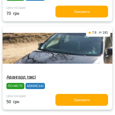
Ціна посадки
Замовити
70 грн
7.6
181
Авангард таксі
ПО МІСТУ
МІЖМІСЬКІ
Ціна посадки
Замовити
50 грн