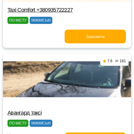
Taxi Comfort +380935722227
ПО МІСТУ
МІЖМІСЬКІ
Замовити
7.6
181
Авангард таксі
ПО МІСТУ
МІЖМІСЬКІ