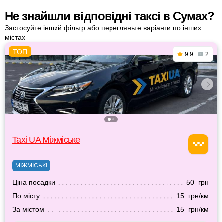
Не знайшли відповідні таксі в Сумах?
Застосуйте інший фільтр або перегляньте варіанти по інших
містах
9.9
2
Taxi UA Міжміське
МІЖМІСЬКІ
Ціна посадки
50 грн
По місту
15 грн/км
За містом
15 грн/км