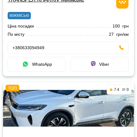
МІЖМІСЬКІ
Ціна посадки
100 грн
По місту
27 грн/км
+380633094949
WhatsApp
Viber
7.4
0