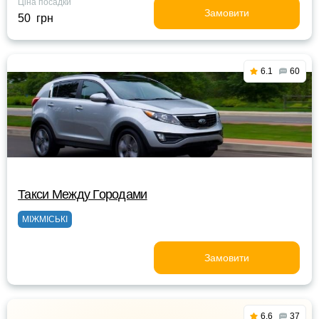
Ціна посадки
Замовити
50 грн
6.1
60
Такси Между Городами
МІЖМІСЬКІ
Замовити
6.6
37