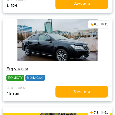
Замовити
1 грн
6.5
11
Беру такси
ПО МІСТУ
МІЖМІСЬКІ
Ціна посадки
Замовити
45 грн
7.3
61