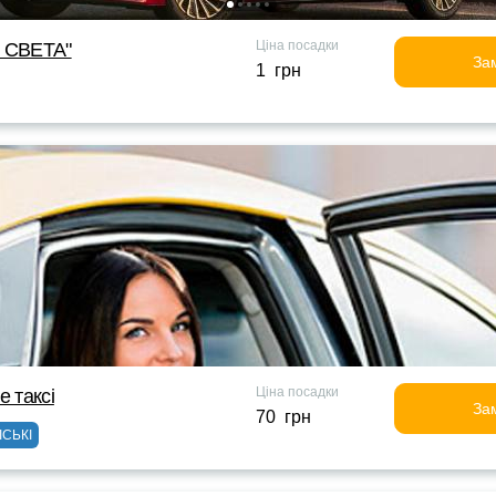
Ціна посадки
Г СВЕТА"
За
1 грн
Ціна посадки
е таксi
За
70 грн
ІСЬКІ