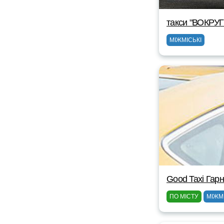
такси "ВОКРУ
МІЖМІСЬКІ
Good Taxi Гарн
ПО МІСТУ
МІЖМ