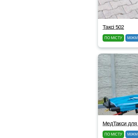
Таксі 502
ПО МІСТУ
МІЖМ
МедТакси для
ПО МІСТУ
МІЖМ