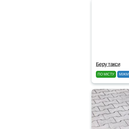
Беру такси
ПО МІСТУ
МІЖМ