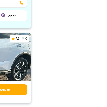
Viber
7.6
0
мовити