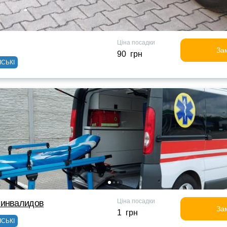
Ціна посадки
За
90 грн
ІСЬКІ
Ціна посадки
 инвалидов
За
1 грн
ІСЬКІ