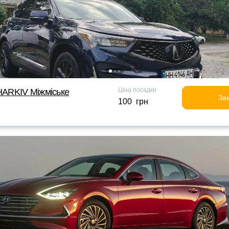
Ціна посадки
ARKIV Міжміське
За
100 грн