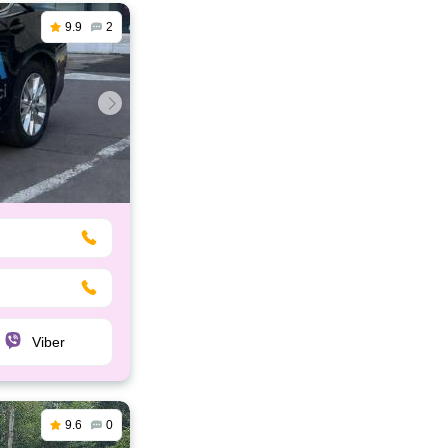
9.9
2
Viber
9.6
0