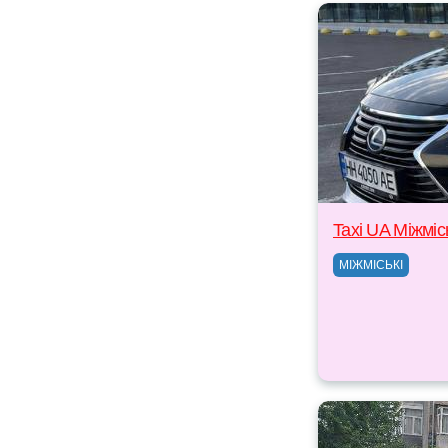
Taxi UA Міжміс
МІЖМІСЬКІ