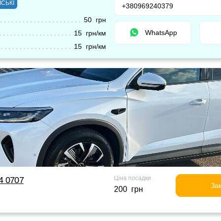
ІСЬКІ
+380969240379
50 грн
WhatsApp
15 грн/км
15 грн/км
Ціна посадки
24 0707
За
200 грн