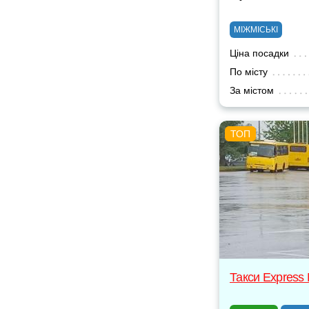
МІЖМІСЬКІ
Ціна посадки
По місту
За містом
Такси Express