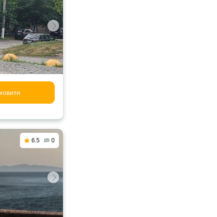
мовити
6.5
0