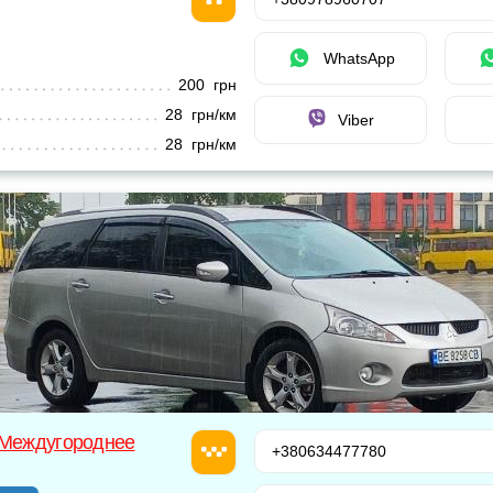
WhatsApp
200 грн
28 грн/км
Viber
28 грн/км
 Междугороднее
+380634477780