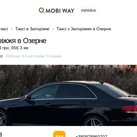
УКРАЇНА
аксі
Таксі в Запоріжжі
Таксі з Запоріжжя в Озерне
ріжжя в Озерне
4 грн
,
656.3 км
сі
Рейтинг:
9.4
на основі
79
оцінок
4
+380978960707