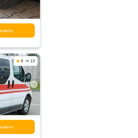
мовити
8
13
мовити