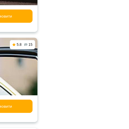
мовити
5.8
15
мовити