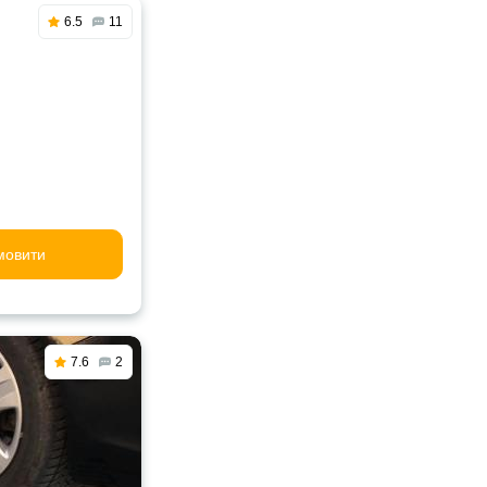
6.5
11
мовити
7.6
2