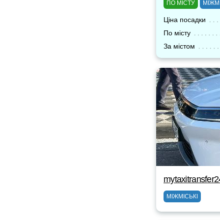
ПО МІСТУ
МІЖМ
Ціна посадки
По місту
За містом
mytaxitransfer
МІЖМІСЬКІ