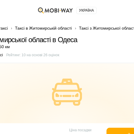
УКРАЇНА
аксі
Таксі в Житомирській області
Таксі з Житомирської облас
мирської області в Одеса
50 км
сі
Рейтинг:
10
на основі
26
оцінок
Ціна посадки