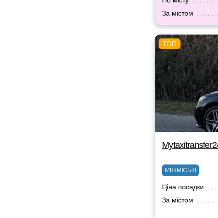
По місту
За містом
Mytaxitransfer2
МІЖМІСЬКІ
Ціна посадки
За містом