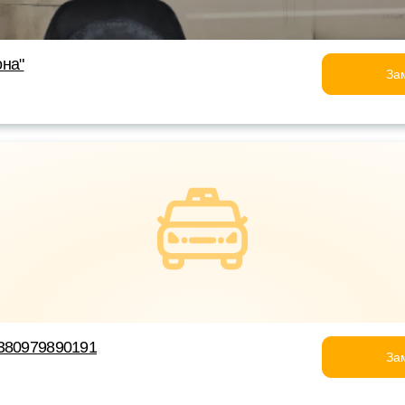
на"
За
+380979890191
За