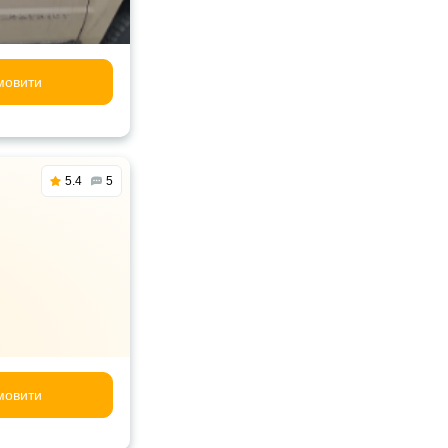
мовити
5.4
5
мовити