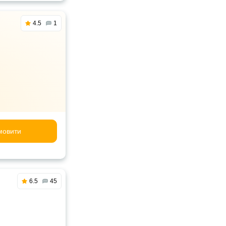
4.5
1
мовити
6.5
45