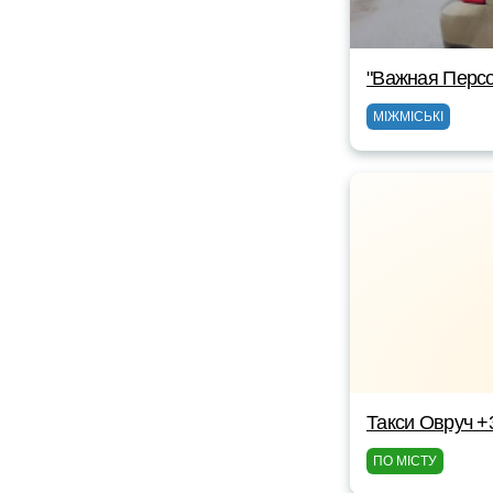
"Важная Персо
МІЖМІСЬКІ
Такси Овруч 
ПО МІСТУ