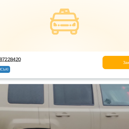
987228420
За
ІСЬКІ