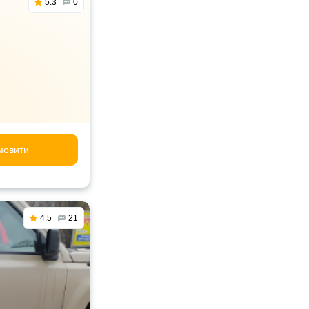
5.3
0
мовити
4.5
21