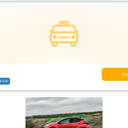
За
ІСЬКІ