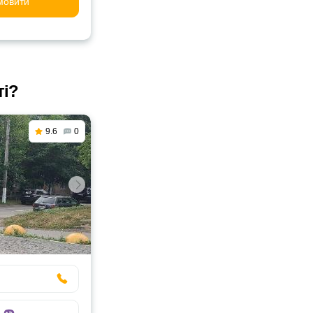
мовити
ті?
9.6
0