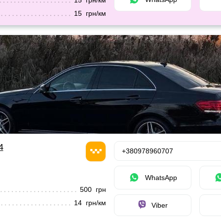
15 грн/км
15 грн/км
4
+380978960707
WhatsApp
500 грн
14 грн/км
Viber