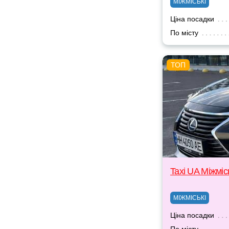
МІЖМІСЬКІ
Ціна посадки
По місту
Taxi UA Міжміс
МІЖМІСЬКІ
Ціна посадки