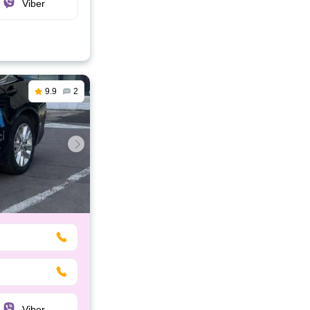
Viber
9.9
2
Viber