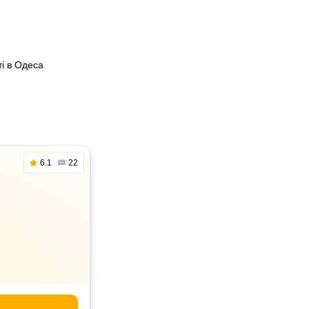
ті в Одеса
6.1
22