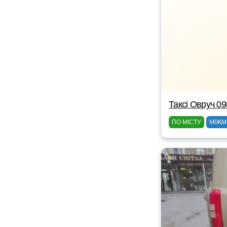
Таксі Овруч 0
ПО МІСТУ
МІЖМ