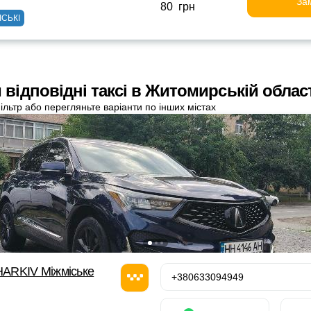
За
80 грн
ІСЬКІ
 відповідні таксі в Житомирській облас
ільтр або перегляньте варіанти по інших містах
ARKIV Міжміське
+380633094949