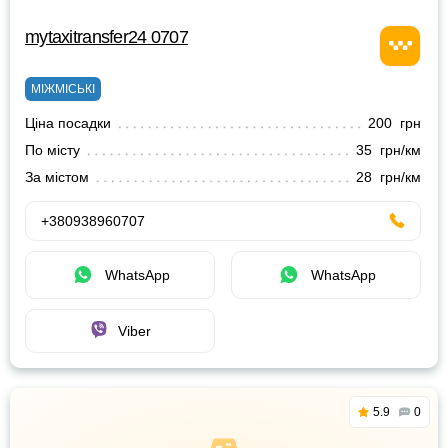
mytaxitransfer24 0707
МІЖМІСЬКІ
Ціна посадки
200 грн
По місту
35 грн/км
За містом
28 грн/км
+380938960707
WhatsApp
WhatsApp
Viber
5.9
0