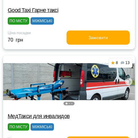
Good Taxi Гарне таксi
ПО МІСТУ
МІЖМІСЬКІ
Ціна посадки
Замовити
70 грн
8
13
МедТакси для инвалидов
ПО МІСТУ
МІЖМІСЬКІ