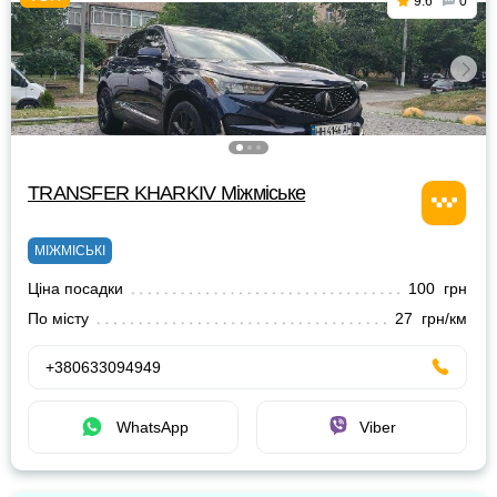
9.6
0
TRANSFER KHARKIV Міжміське
МІЖМІСЬКІ
Ціна посадки
100 грн
По місту
27 грн/км
+380633094949
WhatsApp
Viber