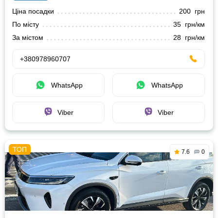
Ціна посадки
200 грн
По місту
35 грн/км
За містом
28 грн/км
+380978960707
WhatsApp
WhatsApp
Viber
Viber
7.6
0