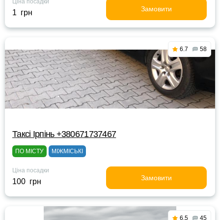
Ціна посадки
Замовити
1 грн
6.7
58
Таксі Ірпінь +380671737467
ПО МІСТУ
МІЖМІСЬКІ
Ціна посадки
Замовити
100 грн
6.5
45