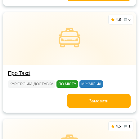
4.8
0
Про Таксі
КУР'ЄРСЬКА ДОСТАВКА
ПО МІСТУ
МІЖМІСЬКІ
Замовити
4.5
1