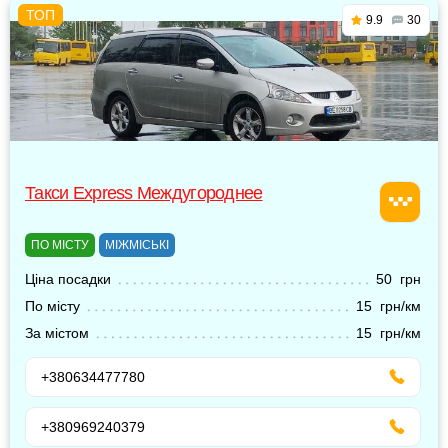
9.9
30
Такси Express Междугороднее
ПО МІСТУ
МІЖМІСЬКІ
Ціна посадки
50 грн
По місту
15 грн/км
За містом
15 грн/км
+380634477780
+380969240379