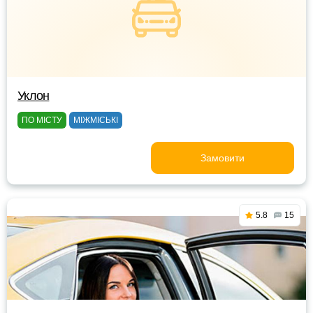
Уклон
ПО МІСТУ
МІЖМІСЬКІ
Замовити
5.8
15