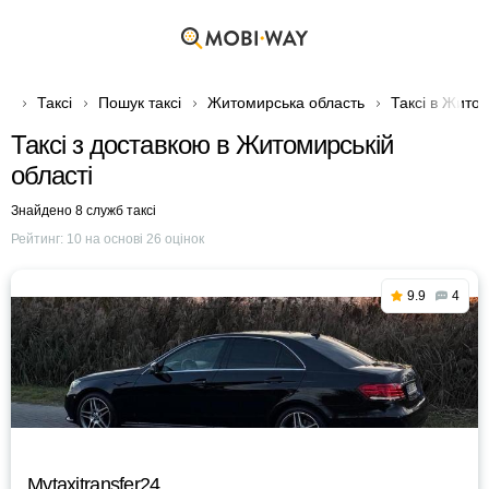
Таксі
Пошук таксі
Житомирська область
Таксі в Житом
Таксі з доставкою в Житомирській
області
Знайдено 8 служб таксі
Рейтинг:
10
на основі
26
оцінок
9.9
4
Mytaxitransfer24