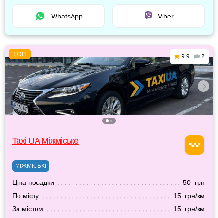
WhatsApp
Viber
9.9
2
Taxi UA Міжміське
МІЖМІСЬКІ
Ціна посадки
50 грн
По місту
15 грн/км
За містом
15 грн/км