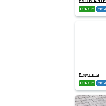
Eконом таксі 
ПО МІСТУ
МІЖМ
Беру такси
ПО МІСТУ
МІЖМ