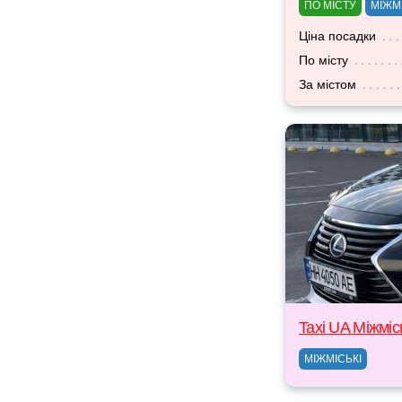
ПО МІСТУ
МІЖМ
Ціна посадки
По місту
За містом
Taxi UA Міжміс
МІЖМІСЬКІ