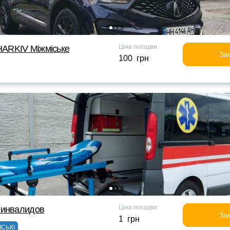
Ціна посадки
ARKIV Міжміське
За
100 грн
Ціна посадки
 инвалидов
За
1 грн
ІСЬКІ