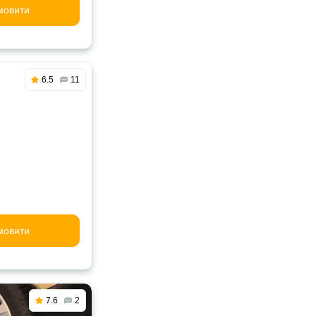
мовити
6.5
11
мовити
7.6
2