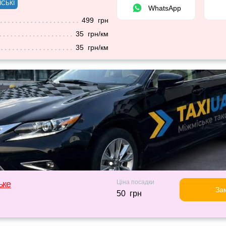
ІСЬКІ
WhatsApp
499 грн
35 грн/км
35 грн/км
Ціна посадки
ьке
За
50 грн