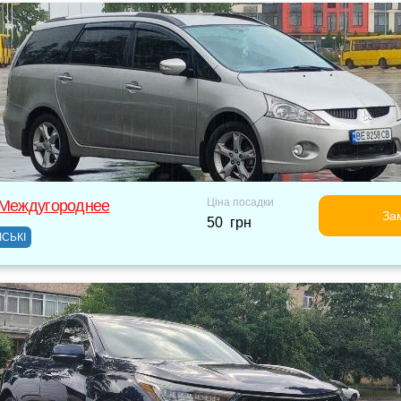
Ціна посадки
 Междугороднее
За
50 грн
ІСЬКІ