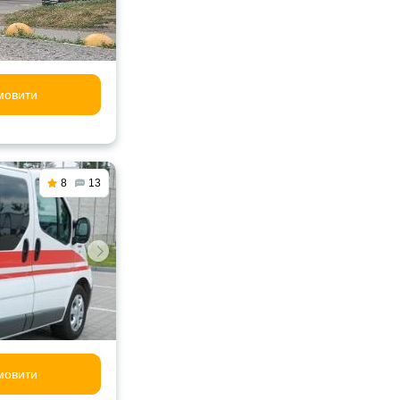
мовити
8
13
мовити