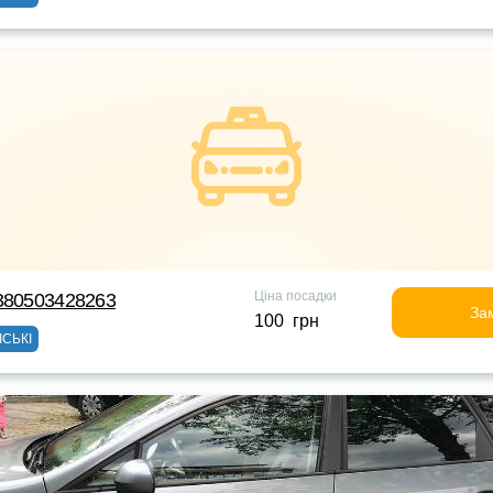
Ціна посадки
380503428263
За
100 грн
ІСЬКІ