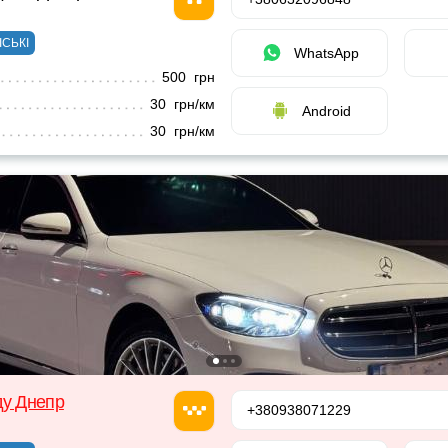
ІСЬКІ
WhatsApp
500 грн
30 грн/км
Android
30 грн/км
ду Днепр
+380938071229