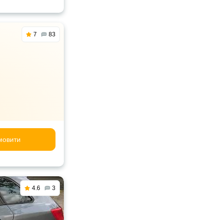
7
83
мовити
4.6
3