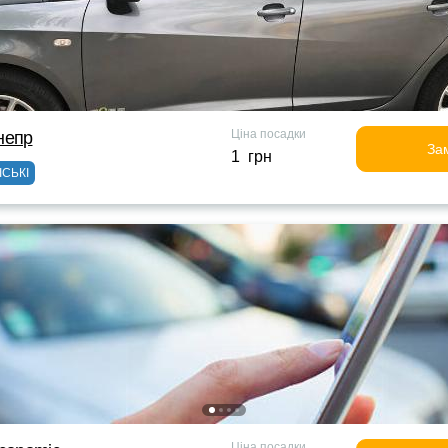
Ціна посадки
непр
За
1 грн
ІСЬКІ
Ціна посадки