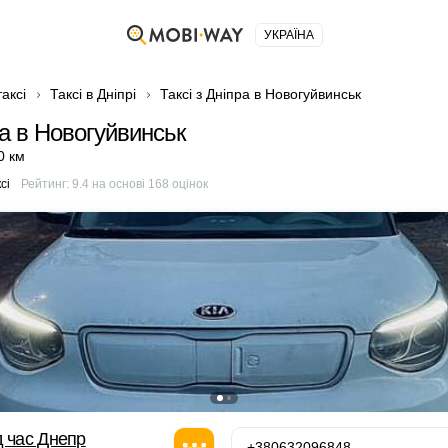
УКРАЇНА
аксі
Таксі в Дніпрі
Таксі з Дніпра в Новогуйвинськ
ра в Новогуйвинськ
0 км
сі
Рейтинг:
9.4
на основі
168
оцінок
д час Днепр
+380632096848