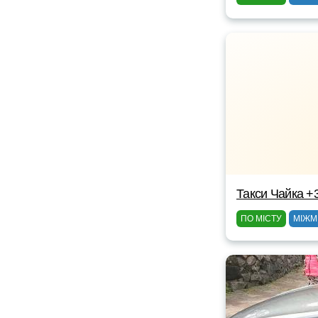
Такси Чайка +
ПО МІСТУ
МІЖМ