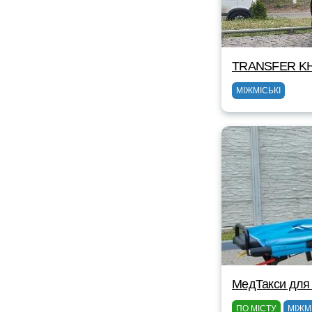
TRANSFER KH
МІЖМІСЬКІ
МедТакси для
ПО МІСТУ
МІЖМ