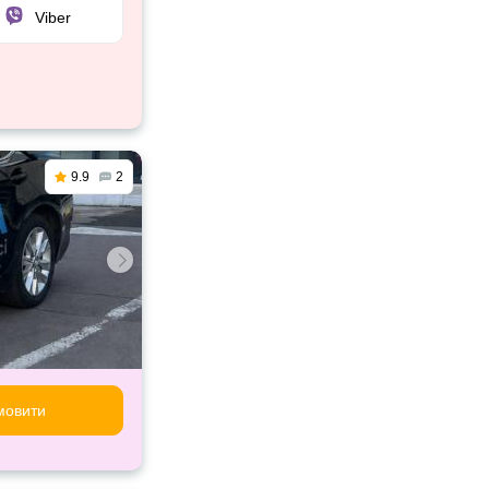
Viber
9.9
2
мовити