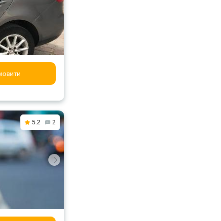
мовити
5.2
2