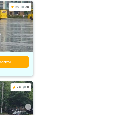
9.9
30
мовити
9.6
0