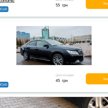
Economic
За
55 грн
ІСЬКІ
Ціна посадки
За
45 грн
ІСЬКІ