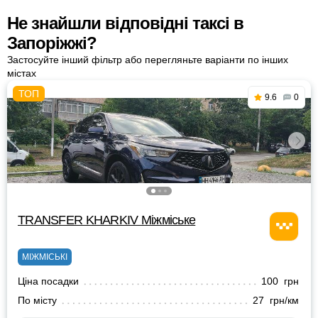
Не знайшли відповідні таксі в
Запоріжжі?
Застосуйте інший фільтр або перегляньте варіанти по інших
містах
9.6
0
TRANSFER KHARKIV Міжміське
МІЖМІСЬКІ
Ціна посадки
100 грн
По місту
27 грн/км