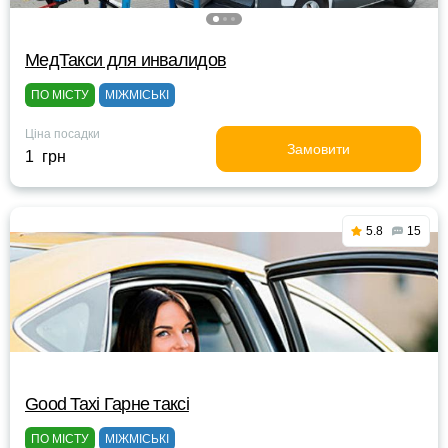
МедТакси для инвалидов
ПО МІСТУ
МІЖМІСЬКІ
Ціна посадки
Замовити
1 грн
5.8
15
Good Taxi Гарне таксi
ПО МІСТУ
МІЖМІСЬКІ