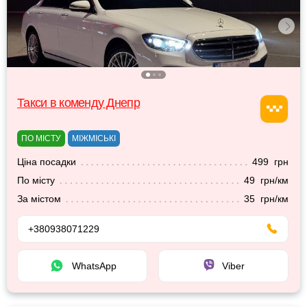
Такси в коменду Днепр
ПО МІСТУ
МІЖМІСЬКІ
Ціна посадки
499 грн
По місту
49 грн/км
За містом
35 грн/км
+380938071229
WhatsApp
Viber