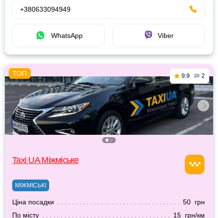
+380633094949
WhatsApp
Viber
9.9
2
Taxi UA Міжміське
МІЖМІСЬКІ
Ціна посадки
50 грн
По місту
15 грн/км