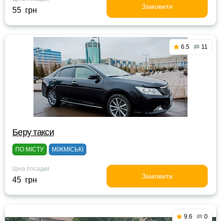
Замовити
55 грн
6.5
11
Беру такси
ПО МІСТУ
МІЖМІСЬКІ
Ціна посадки
Замовити
45 грн
9.6
0