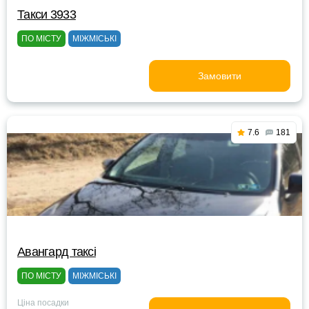
Такси 3933
ПО МІСТУ
МІЖМІСЬКІ
Замовити
7.6
181
Авангард таксі
ПО МІСТУ
МІЖМІСЬКІ
Ціна посадки