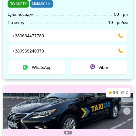
ПО МІСТУ
МІЖМІСЬКІ
Ціна посадки
50 грн
По місту
10 грн/км
+380634477780
+380969240379
WhatsApp
Viber
9.9
2