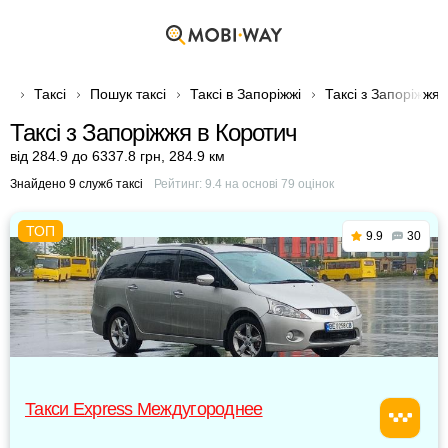
Таксі
Пошук таксі
Таксі в Запоріжжі
Таксі з Запоріжжя 
Таксі з Запоріжжя в Коротич
від 284.9 до 6337.8 грн
,
284.9 км
Знайдено 9 служб таксі
Рейтинг:
9.4
на основі
79
оцінок
9.9
30
Такси Express Междугороднее