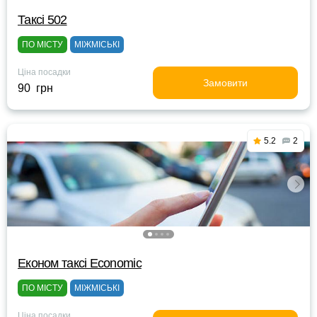
Таксі 502
ПО МІСТУ
МІЖМІСЬКІ
Ціна посадки
Замовити
90 грн
5.2
2
Eконом таксі Economic
ПО МІСТУ
МІЖМІСЬКІ
Ціна посадки