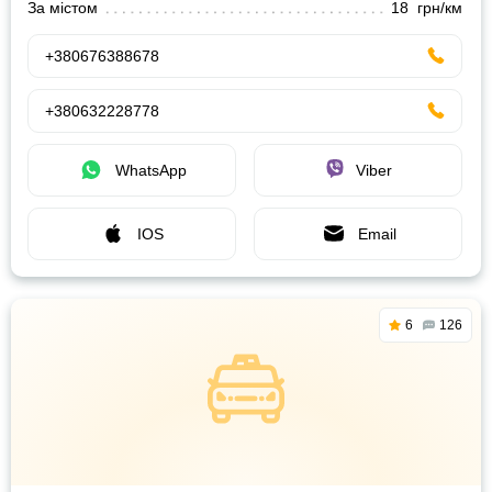
За містом
18 грн/км
+380676388678
+380632228778
WhatsApp
Viber
IOS
Email
6
126