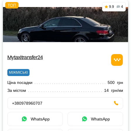
9.9
4
Mytaxitransfer24
МІЖМІСЬКІ
Ціна посадки
500 грн
За містом
14 грн/км
+380978960707
WhatsApp
WhatsApp