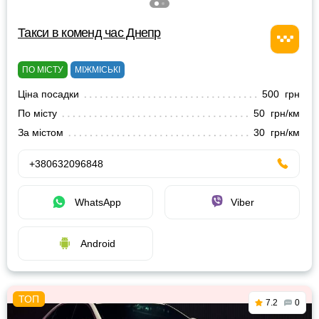
Такси в коменд час Днепр
ПО МІСТУ
МІЖМІСЬКІ
Ціна посадки
500 грн
По місту
50 грн/км
За містом
30 грн/км
+380632096848
WhatsApp
Viber
Android
7.2
0