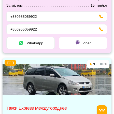
За містом
15 грн/км
+380985059922
+380955059922
WhatsApp
Viber
9.9
30
Такси Express Междугороднее