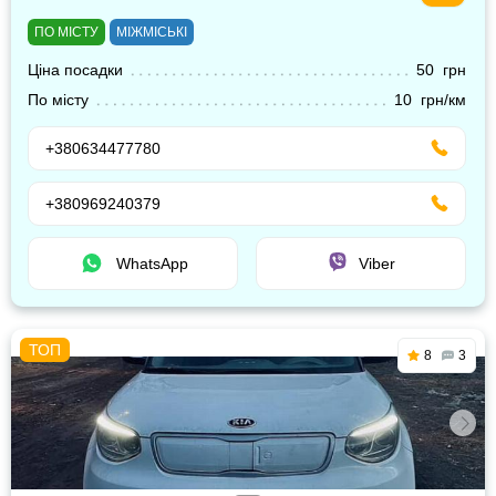
ПО МІСТУ
МІЖМІСЬКІ
Ціна посадки
50 грн
По місту
10 грн/км
+380634477780
+380969240379
WhatsApp
Viber
8
3