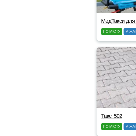
МедТакси для
ПО МІСТУ
МІЖМ
Таксі 502
ПО МІСТУ
МІЖМ