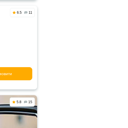
6.5
11
мовити
5.8
15