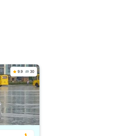
9.9
30