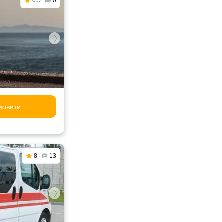
6.5
0
мовити
8
13