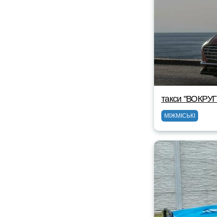
такси "ВОКРУ
МІЖМІСЬКІ