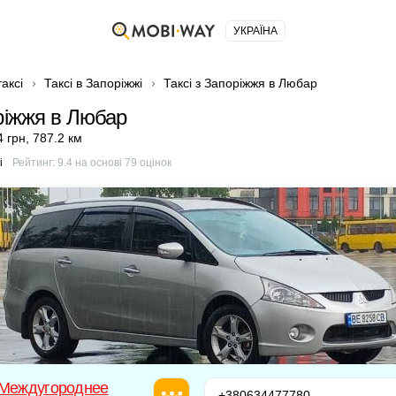
УКРАЇНА
аксі
Таксі в Запоріжжі
Таксі з Запоріжжя в Любар
оріжжя в Любар
4 грн
,
787.2 км
і
Рейтинг:
9.4
на основі
79
оцінок
 Междугороднее
+380634477780