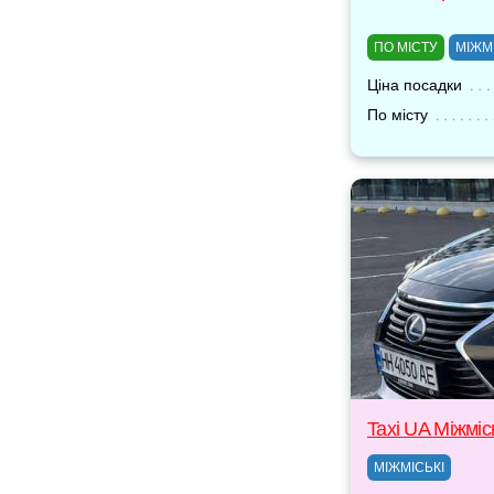
ПО МІСТУ
МІЖМ
Ціна посадки
По місту
Taxi UA Міжміс
МІЖМІСЬКІ