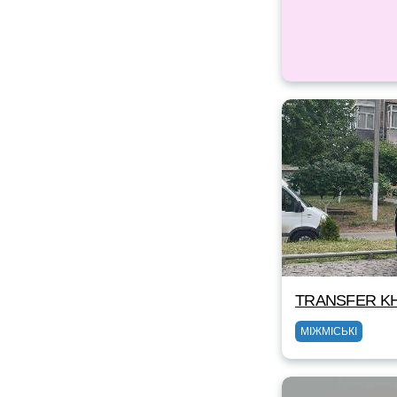
TRANSFER KH
МІЖМІСЬКІ