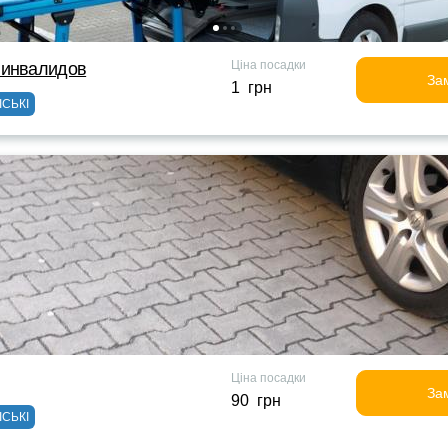
Ціна посадки
 инвалидов
За
1 грн
ІСЬКІ
Ціна посадки
За
90 грн
ІСЬКІ