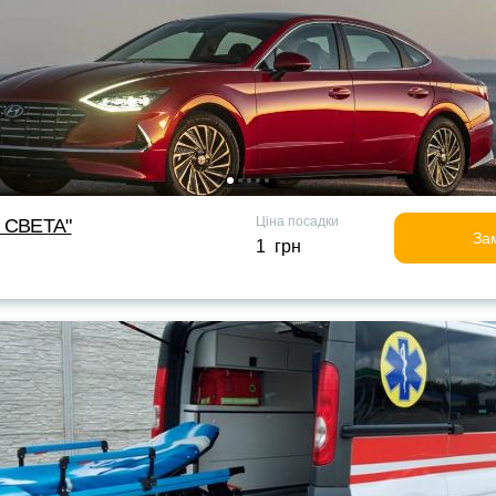
Ціна посадки
Г СВЕТА"
За
1 грн