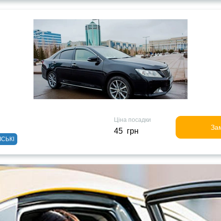
Ціна посадки
За
45 грн
ІСЬКІ