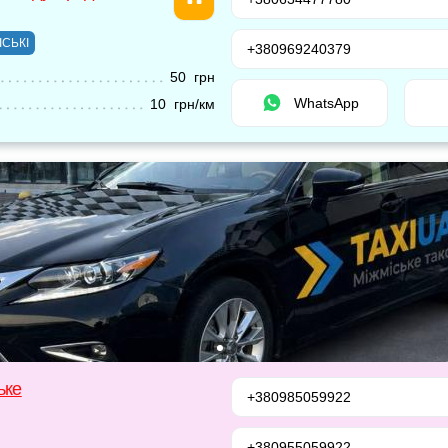
ІСЬКІ
+380969240379
50 грн
WhatsApp
10 грн/км
ьке
+380985059922
+380955059922