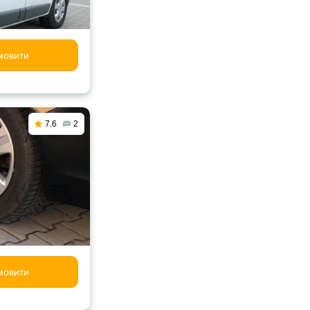
мовити
7.6
2
мовити