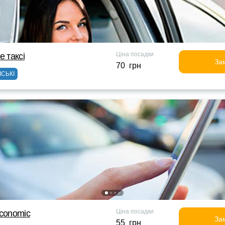
Ціна посадки
е таксi
За
70 грн
ІСЬКІ
Ціна посадки
Economic
За
55 грн