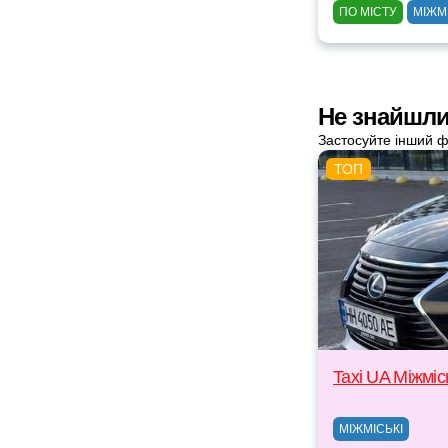
ПО МІСТУ
МІЖМ
Не знайшли 
Застосуйте інший ф
Taxi UA Міжміс
МІЖМІСЬКІ