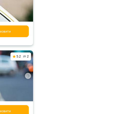
мовити
5.2
2
мовити