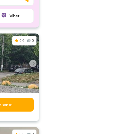
Viber
9.6
0
мовити