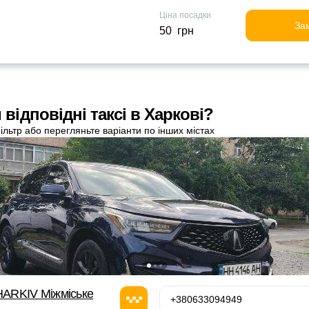
Ціна посадки
За
50 грн
відповідні таксі в Харкові?
ільтр або перегляньте варіанти по інших містах
ARKIV Міжміське
+380633094949