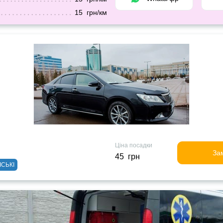
15 грн/км
Ціна посадки
За
45 грн
ІСЬКІ