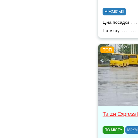
МІЖМІСЬКІ
Ціна посадки
По місту
Такси Express
ПО МІСТУ
МІЖМ