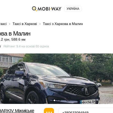
УКРАЇНА
аксі
Таксі в Харкові
Таксі з Харкова в Малин
кова в Малин
.2 грн
,
588.6 км
і
Рейтинг:
9.4
на основі
60
оцінок
ARKIV Міжміське
+380633094949