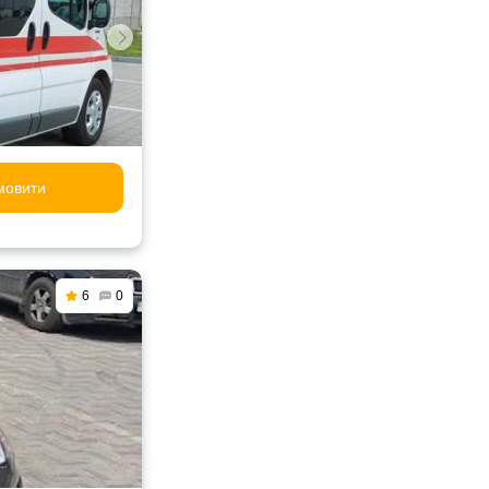
мовити
6
0