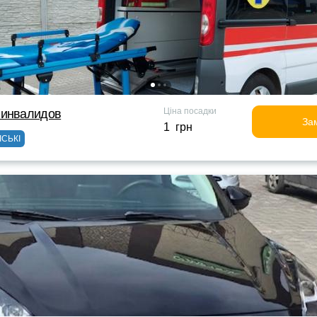
Ціна посадки
 инвалидов
За
1 грн
ІСЬКІ