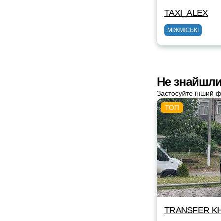
TAXI_ALEX
МІЖМІСЬКІ
Не знайшли 
Застосуйте інший ф
TRANSFER KH