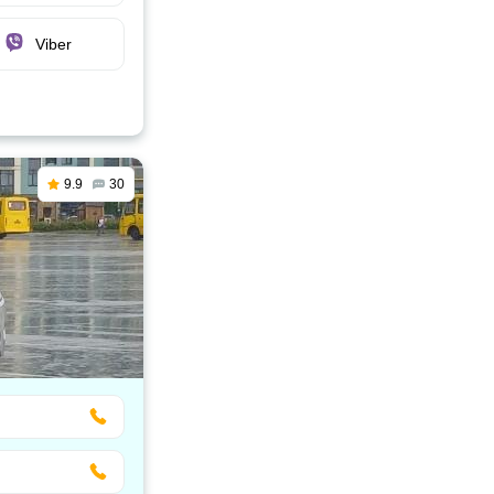
Viber
9.9
30