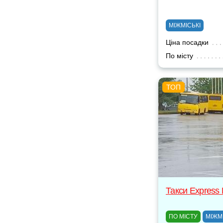
МІЖМІСЬКІ
Ціна посадки
По місту
Такси Express
ПО МІСТУ
МІЖМ