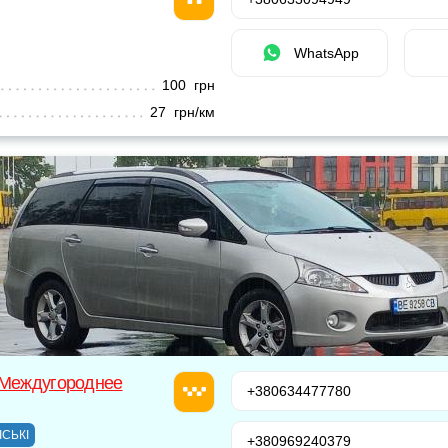
WhatsApp
100 грн
27 грн/км
 Междугороднее
+380634477780
ІСЬКІ
+380969240379