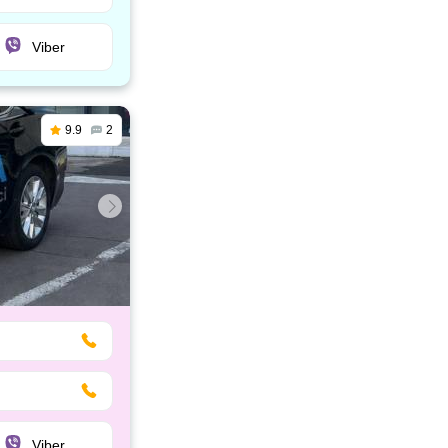
Viber
9.9
2
Viber