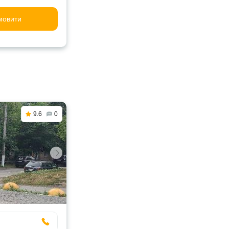
мовити
9.6
0