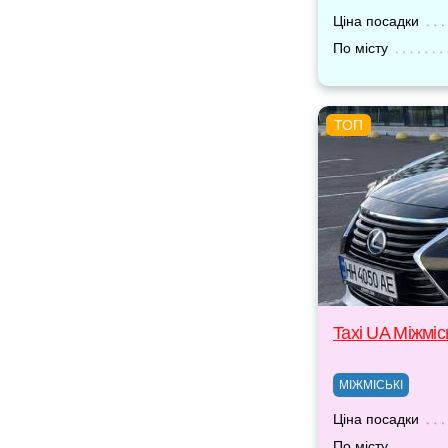
Ціна посадки
По місту
Taxi UA Міжміс
МІЖМІСЬКІ
Ціна посадки
По місту