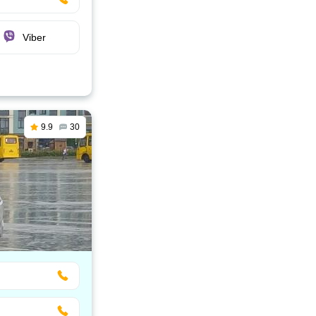
Viber
9.9
30