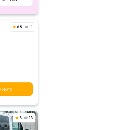
6.5
11
мовити
8
13