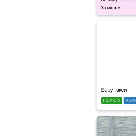
За містом
Беру такси
ПО МІСТУ
МІЖМ