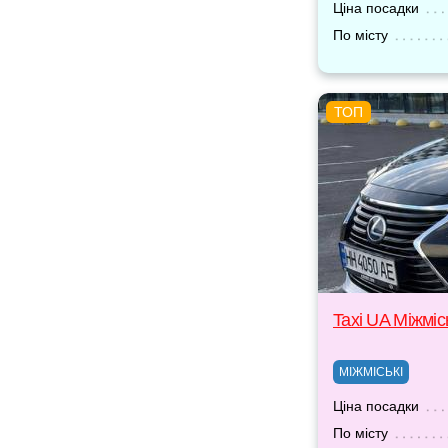
Ціна посадки
По місту
Taxi UA Міжміс
МІЖМІСЬКІ
Ціна посадки
По місту