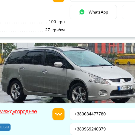
WhatsApp
100 грн
27 грн/км
 Междугороднее
+380634477780
ІСЬКІ
+380969240379