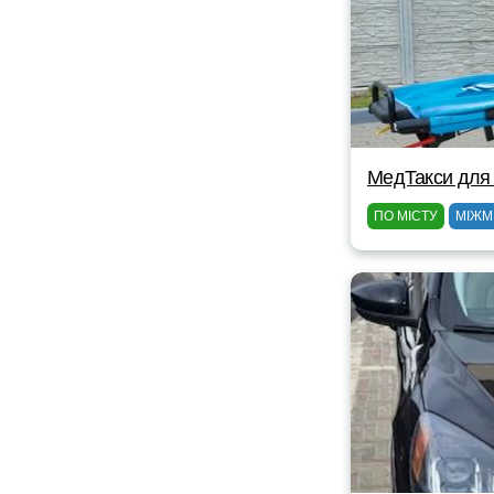
МедТакси для
ПО МІСТУ
МІЖМ